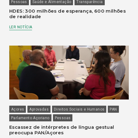
Pessoas
Saúde e Alimentação
Transparência
HDES: 300 milhões de esperança, 600 milhões
de realidade
LER NOTÍCIA
Açores
Aprovadas
Direitos Sociais e Humanos
PAN
Parlamento Açoriano
Pessoas
Escassez de intérpretes de língua gestual
preocupa PAN/Açores