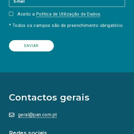
Aceito a
Política de Utilização de Dados
.
* Todos os campos são de preenchimento obrigatório.
(Os
links
para
as
Contactos gerais
redes
sociais
abrem
numa
geral@pan.com.pt
nova
aba.)
Redes sociais