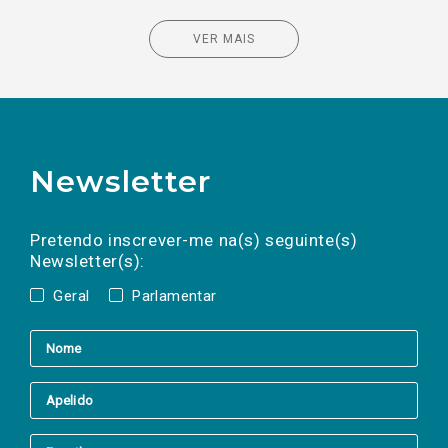
VER MAIS
Newsletter
Preencha os campos abaixo para subscrever
Nome
Apelido
E-
mail
a(s) newsletter(s).
Pretendo inscrever-me na(s) seguinte(s)
Newsletter(s):
Geral
Parlamentar