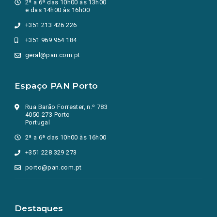
2ª a 6ª das 10h00 às 13h00
e das 14h00 às 16h00
+351 213 426 226
+351 969 954 184
geral@pan.com.pt
Espaço PAN Porto
Rua Barão Forrester, n.º 783
4050-273 Porto
Portugal
2ª a 6ª das 10h00 às 16h00
+351 228 329 273
porto@pan.com.pt
Destaques