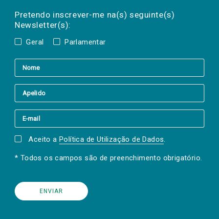
Preencha os campos abaixo para subscrever
Nome
Apelido
E-
mail
a(s) newsletter(s).
Pretendo inscrever-me na(s) seguinte(s)
Newsletter(s):
Geral
Parlamentar
Aceito a
Política de Utilização de Dados
.
* Todos os campos são de preenchimento obrigatório.