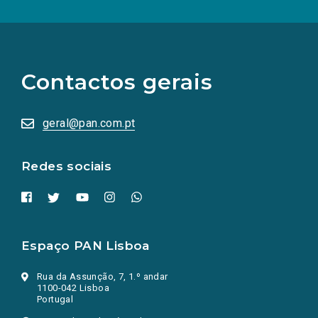
(Os
links
para
as
Contactos gerais
redes
sociais
abrem
numa
geral@pan.com.pt
nova
aba.)
Redes sociais
Espaço PAN Lisboa
Rua da Assunção, 7, 1.º andar
1100-042 Lisboa
Portugal