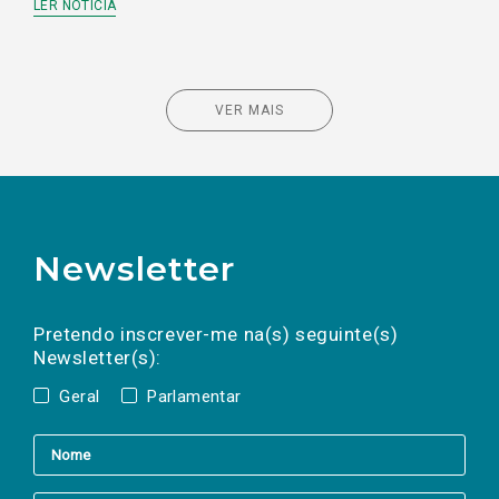
LER NOTÍCIA
VER MAIS
Newsletter
Preencha os campos abaixo para subscrever
Nome
Apelido
E-
mail
a(s) newsletter(s).
Pretendo inscrever-me na(s) seguinte(s)
Newsletter(s):
Geral
Parlamentar