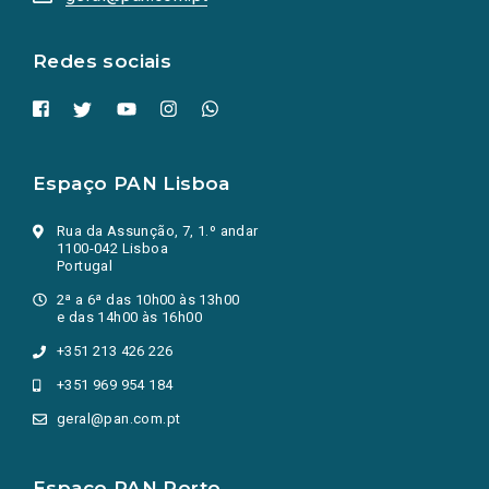
nova
aba.)
Redes sociais
Espaço PAN Lisboa
Rua da Assunção, 7, 1.º andar
1100-042 Lisboa
Portugal
2ª a 6ª das 10h00 às 13h00
e das 14h00 às 16h00
+351 213 426 226
+351 969 954 184
geral@pan.com.pt
Espaço PAN Porto