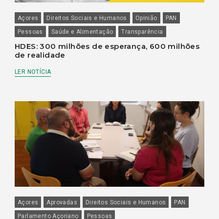
Açores
Direitos Sociais e Humanos
Opinião
PAN
Pessoas
Saúde e Alimentação
Transparência
HDES: 300 milhões de esperança, 600 milhões
de realidade
LER NOTÍCIA
Açores
Aprovadas
Direitos Sociais e Humanos
PAN
Parlamento Açoriano
Pessoas