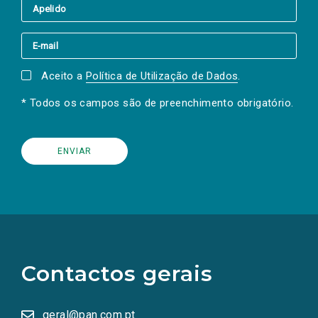
Aceito a
Política de Utilização de Dados
.
* Todos os campos são de preenchimento obrigatório.
(Os
links
para
as
Contactos gerais
redes
sociais
abrem
numa
geral@pan.com.pt