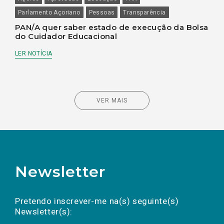
Parlamento Açoriano
Pessoas
Transparência
PAN/A quer saber estado de execução da Bolsa
do Cuidador Educacional
LER NOTÍCIA
VER MAIS
Newsletter
Preencha os campos abaixo para subscrever
Nome
Apelido
E-
mail
a(s) newsletter(s).
Pretendo inscrever-me na(s) seguinte(s)
Newsletter(s):