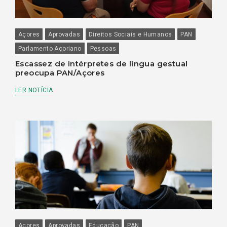
Açores
Aprovadas
Direitos Sociais e Humanos
PAN
Parlamento Açoriano
Pessoas
Escassez de intérpretes de língua gestual
preocupa PAN/Açores
LER NOTÍCIA
Açores
Aprovadas
Educação
PAN