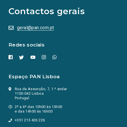
para
as
Contactos gerais
redes
sociais
abrem
numa
geral@pan.com.pt
nova
aba.)
Redes sociais
Espaço PAN Lisboa
Rua da Assunção, 7, 1.º andar
1100-042 Lisboa
Portugal
2ª a 6ª das 10h00 às 13h00
e das 14h00 às 16h00
+351 213 426 226