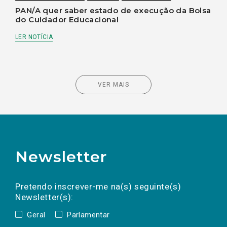
PAN/A quer saber estado de execução da Bolsa
do Cuidador Educacional
LER NOTÍCIA
VER MAIS
Newsletter
Preencha os campos abaixo para subscrever
Nome
Apelido
E-
mail
a(s) newsletter(s).
Pretendo inscrever-me na(s) seguinte(s)
Newsletter(s):
Geral
Parlamentar