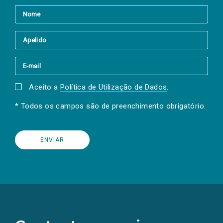
Aceito a
Política de Utilização de Dados
.
* Todos os campos são de preenchimento obrigatório.
(Os
links
para
as