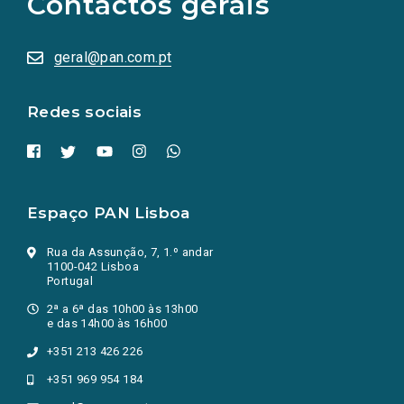
Contactos gerais
redes
sociais
abrem
numa
geral@pan.com.pt
nova
aba.)
Redes sociais
Espaço PAN Lisboa
Rua da Assunção, 7, 1.º andar
1100-042 Lisboa
Portugal
2ª a 6ª das 10h00 às 13h00
e das 14h00 às 16h00
+351 213 426 226
+351 969 954 184