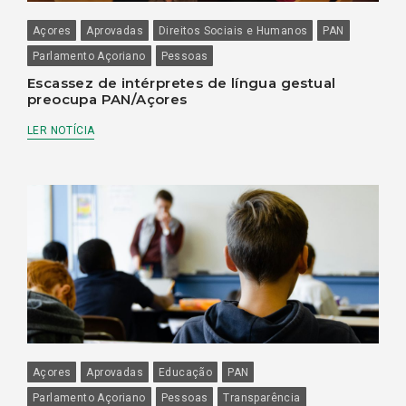
Açores
Aprovadas
Direitos Sociais e Humanos
PAN
Parlamento Açoriano
Pessoas
Escassez de intérpretes de língua gestual
preocupa PAN/Açores
LER NOTÍCIA
Açores
Aprovadas
Educação
PAN
Parlamento Açoriano
Pessoas
Transparência