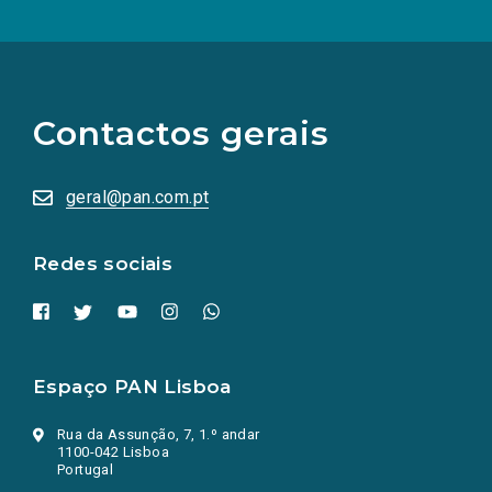
(Os
links
para
as
Contactos gerais
redes
sociais
abrem
numa
geral@pan.com.pt
nova
aba.)
Redes sociais
Espaço PAN Lisboa
Rua da Assunção, 7, 1.º andar
1100-042 Lisboa
Portugal