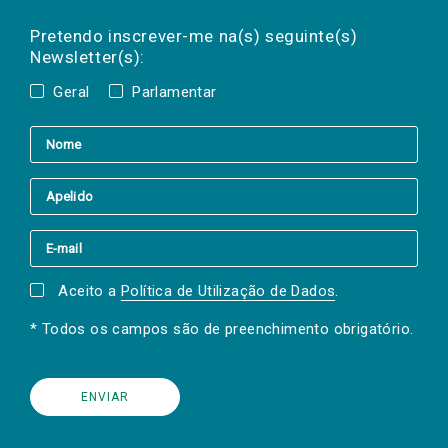
Preencha os campos abaixo para subscrever
Nome
Apelido
E-
mail
a(s) newsletter(s).
Pretendo inscrever-me na(s) seguinte(s)
Newsletter(s):
Geral
Parlamentar
Aceito a
Política de Utilização de Dados
.
* Todos os campos são de preenchimento obrigatório.