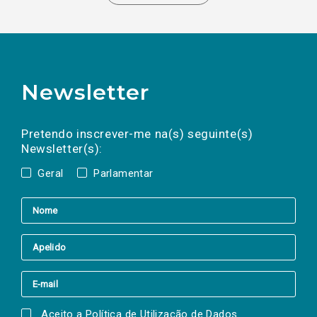
Newsletter
Preencha os campos abaixo para subscrever
Nome
Apelido
E-
mail
a(s) newsletter(s).
Pretendo inscrever-me na(s) seguinte(s)
Newsletter(s):
Geral
Parlamentar
Aceito a
Política de Utilização de Dados
.