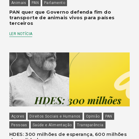
Animais
PAN
Parlamento
PAN quer que Governo defenda fim do
transporte de animais vivos para países
terceiros
LER NOTÍCIA
Açores
Direitos Sociais e Humanos
Opinião
PAN
Pessoas
Saúde e Alimentação
Transparência
HDES: 300 milhões de esperança, 600 milhões