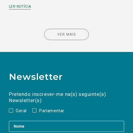
LER NOTÍCIA
VER MAIS
Newsletter
Preencha os campos abaixo para subscrever
Nome
Apelido
E-
mail
a(s) newsletter(s).
Pretendo inscrever-me na(s) seguinte(s)
Newsletter(s):
Geral
Parlamentar