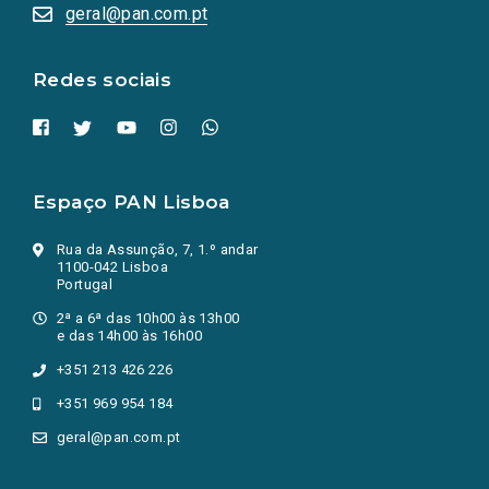
numa
geral@pan.com.pt
nova
aba.)
Redes sociais
Espaço PAN Lisboa
Rua da Assunção, 7, 1.º andar
1100-042 Lisboa
Portugal
2ª a 6ª das 10h00 às 13h00
e das 14h00 às 16h00
+351 213 426 226
+351 969 954 184
geral@pan.com.pt