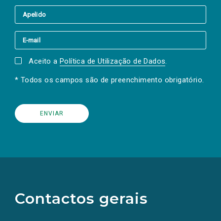
Aceito a
Política de Utilização de Dados
.
* Todos os campos são de preenchimento obrigatório.
(Os
links
para
as
Contactos gerais
redes
sociais
abrem