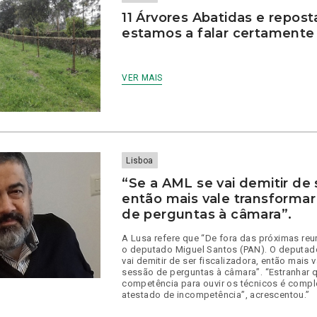
11 Árvores Abatidas e repos
estamos a falar certament
VER MAIS
Lisboa
“Se a AML se vai demitir de s
então mais vale transformar
de perguntas à câmara”.
A Lusa refere que “De fora das próximas re
o deputado Miguel Santos (PAN). O deputado
vai demitir de ser fiscalizadora, então mais 
sessão de perguntas à câmara”. “Estranhar
competência para ouvir os técnicos é comp
atestado de incompetência”, acrescentou.”