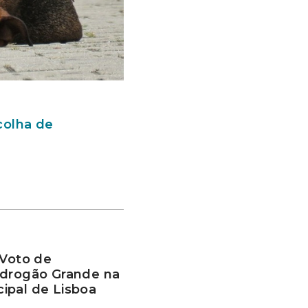
colha de
 Voto de
edrogão Grande na
ipal de Lisboa