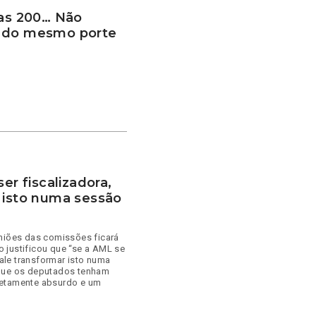
tas 200… Não
e do mesmo porte
er fiscalizadora,
 isto numa sessão
uniões das comissões ficará
 justificou que “se a AML se
vale transformar isto numa
 que os deputados tenham
letamente absurdo e um