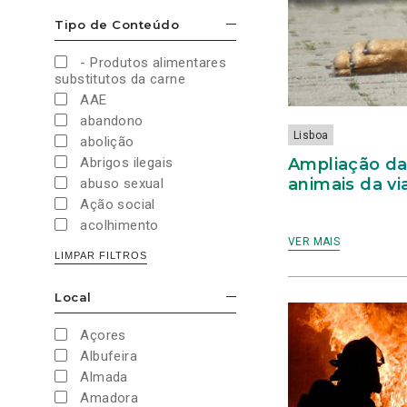
ZONAS
QUE
Cultura e Desporto
QUASE
É
Tipo de Conteúdo
ESCONDER/MOSTRAR OPÇÕES
Direitos Sociais e
EXTERIORES
A
A
CENTRAL
Humanos
- Produtos alimentares
LISBOA?”
NUCLEAR
Economia e Finanças
DE
substitutos da carne
ALMARAZ.”
Educação
AAE
Eleições
abandono
European Green Party
Lisboa
abolição
Europeias
Ampliação da
Abrigos ilegais
Europeias 2019
animais da vi
abuso sexual
Europeias 2024
Ação social
Impostos
acolhimento
Imprensa
VER MAIS
Administração Interna
LIMPAR FILTROS
Justiça
Administração Pública
Juventude PAN
aeroporto
Local
Legislativas
ESCONDER/MOSTRAR OPÇÕES
aeroportos
Legislativas 2019
Agenda 2030
Açores
Legislativas 2022
Agricultura
Albufeira
Legislativas 2024
Agricultura biológica
Almada
Legislativas 2025
água
Amadora