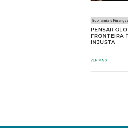
consumo
Contratação Pública
Convocatórias
cooperação
Economia e Finança
COP28
PENSAR GLOB
corrupção
FRONTEIRA 
CRAS
INJUSTA
crédito
crédito à habitação
crianças
VER MAIS
crime
criminalidade
CROA
cruzeiros
cursos profissionais
DCIAP
Debate
Debate Temático
Debates
Declaração de Voto