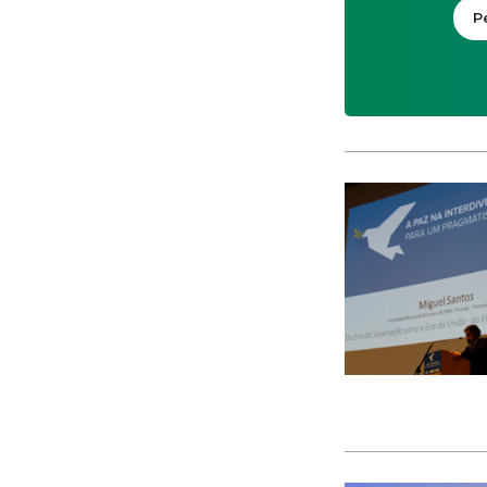
CACI
cães
Calamidade
Campanha
Campanhas
Campo Pequeno
Candidatura
Caniço
captura acidental
Carcavelos
carga turística
Cargos Políticos
carreira
carreiras contributivas
carros elétricos
cartazes
Casa Pia
casas abrigo
Cascais
Causa Animal