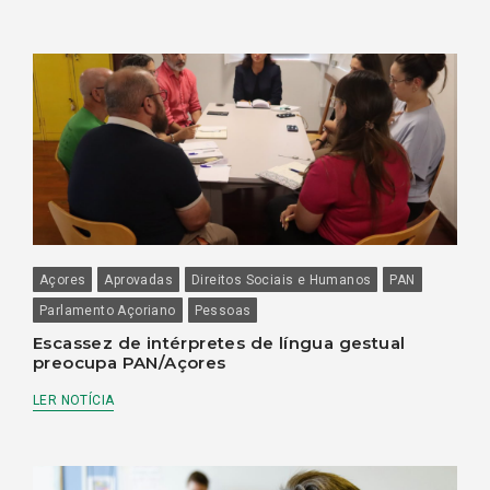
Açores
Aprovadas
Direitos Sociais e Humanos
PAN
Parlamento Açoriano
Pessoas
Escassez de intérpretes de língua gestual
preocupa PAN/Açores
LER NOTÍCIA