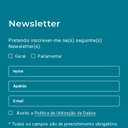
Newsletter
Preencha os campos abaixo para subscrever
Nome
Apelido
E-
mail
a(s) newsletter(s).
Pretendo inscrever-me na(s) seguinte(s)
Newsletter(s):
Geral
Parlamentar
Aceito a
Política de Utilização de Dados
.
* Todos os campos são de preenchimento obrigatório.