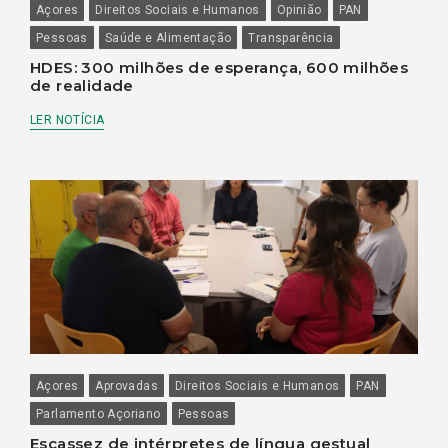
Açores
Direitos Sociais e Humanos
Opinião
PAN
Pessoas
Saúde e Alimentação
Transparência
HDES: 300 milhões de esperança, 600 milhões
de realidade
LER NOTÍCIA
Açores
Aprovadas
Direitos Sociais e Humanos
PAN
Parlamento Açoriano
Pessoas
Escassez de intérpretes de língua gestual