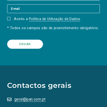
Aceito a
Política de Utilização de Dados
.
* Todos os campos são de preenchimento obrigatório.
(Os
links
para
as
Contactos gerais
redes
sociais
abrem
numa
geral@pan.com.pt
nova
aba.)