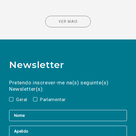
VER MAIS
Newsletter
Preencha os campos abaixo para subscrever
Nome
Apelido
E-
mail
a(s) newsletter(s).
Pretendo inscrever-me na(s) seguinte(s)
Newsletter(s):
Geral
Parlamentar