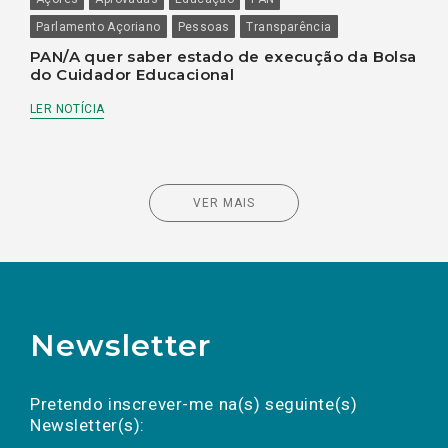
Parlamento Açoriano
Pessoas
Transparência
PAN/A quer saber estado de execução da Bolsa
do Cuidador Educacional
LER NOTÍCIA
VER MAIS
Newsletter
Preencha os campos abaixo para subscrever
Nome
Apelido
E-
mail
a(s) newsletter(s).
Pretendo inscrever-me na(s) seguinte(s)
Newsletter(s):