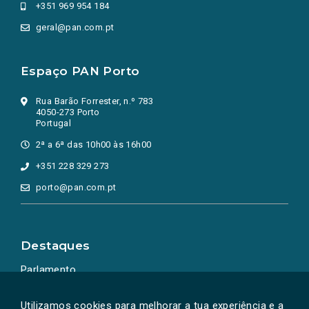
+351 969 954 184
geral@pan.com.pt
Espaço PAN Porto
Rua Barão Forrester, n.º 783
4050-273 Porto
Portugal
2ª a 6ª das 10h00 às 16h00
+351 228 329 273
porto@pan.com.pt
Destaques
Parlamento
Ação Política
Utilizamos cookies para melhorar a tua experiência e a