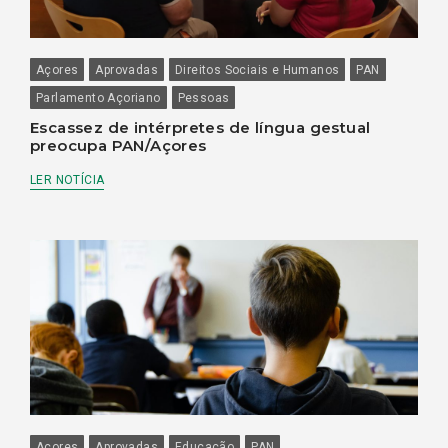
Açores
Aprovadas
Direitos Sociais e Humanos
PAN
Parlamento Açoriano
Pessoas
Escassez de intérpretes de língua gestual
preocupa PAN/Açores
LER NOTÍCIA
Açores
Aprovadas
Educação
PAN