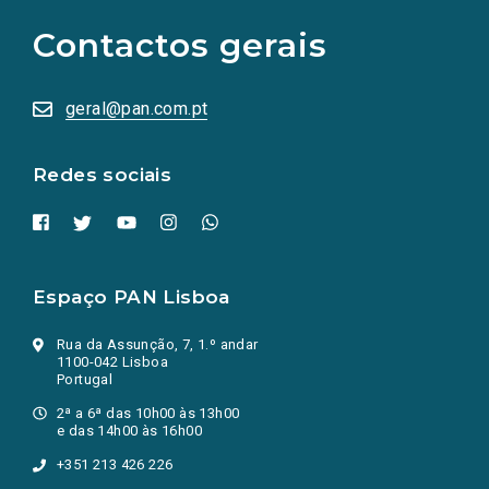
para
as
Contactos gerais
redes
sociais
abrem
numa
geral@pan.com.pt
nova
aba.)
Redes sociais
Espaço PAN Lisboa
Rua da Assunção, 7, 1.º andar
1100-042 Lisboa
Portugal
2ª a 6ª das 10h00 às 13h00
e das 14h00 às 16h00
+351 213 426 226