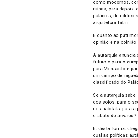
como modernos, com 
ruínas, para depois,
palácios, de edifíci
arquitetura fabril.
E quanto ao patrimón
opinião e na opinião
A autarquia anuncia 
futuro e para o cump
para Monsanto e para
um campo de râguebi.
classificado do Palá
Se a autarquia sabe,
dos solos, para o se
dos habitats, para a
o abate de árvores?
E, desta forma, che
qual as políticas au