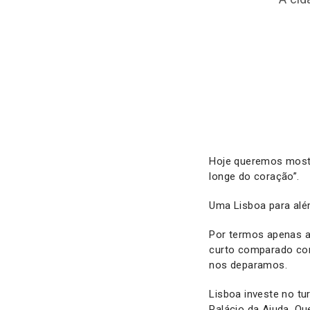
Hoje queremos mostr
longe do coração”.
Uma Lisboa para alé
Por termos apenas a
curto comparado com
nos deparamos.
Lisboa investe no tu
Palácio da Ajuda. Q