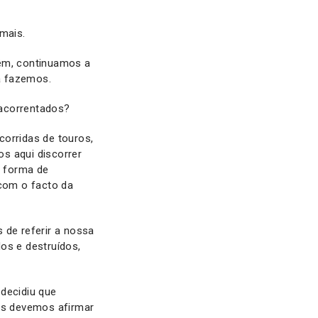
mais.
rém, continuamos a
da fazemos.
 acorrentados?
corridas de touros,
s aqui discorrer
a forma de
com o facto da
 de referir a nossa
os e destruídos,
decidiu que
nos devemos afirmar