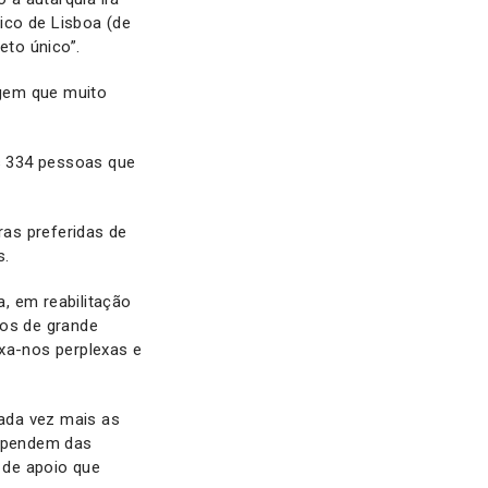
ico de Lisboa (de
eto único”.
agem que muito
s 334 pessoas que
as preferidas de
s.
, em reabilitação
mos de grande
ixa-nos perplexas e
cada vez mais as
ependem das
s de apoio que