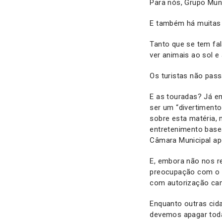
Para nós, Grupo Muni
E também há muitas 
Tanto que se tem fa
ver animais ao sol e
Os turistas não pas
E as touradas? Já em
ser um “divertiment
sobre esta matéria,
entretenimento base
Câmara Municipal apo
E, embora não nos re
preocupação com o pa
com autorização cam
Enquanto outras cida
devemos apagar toda 