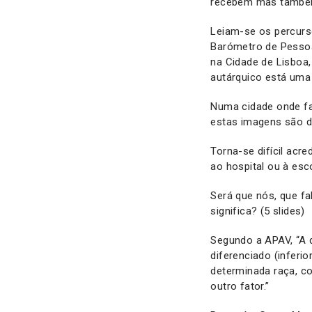
recebem mas também 
Leiam-se os percurs
Barómetro de Pessoa
na Cidade de Lisboa,
autárquico está uma
Numa cidade onde fac
estas imagens são da
Torna-se difícil ac
ao hospital ou à esc
Será que nós, que f
significa? (5 slides)
Segundo a APAV, “A 
diferenciado (infer
determinada raça, co
outro fator.”