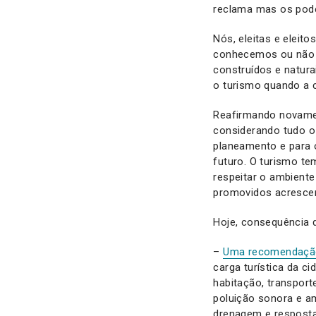
reclama mas os pode
Nós, eleitas e eleit
conhecemos ou não q
construídos e natura
o turismo quando a 
Reafirmando novamen
considerando tudo o 
planeamento e para 
futuro. O turismo t
respeitar o ambiente
promovidos acrescent
Hoje, consequência d
–
Uma recomendaçã
carga turística da c
habitação, transporte
poluição sonora e a
drenagem e resposta