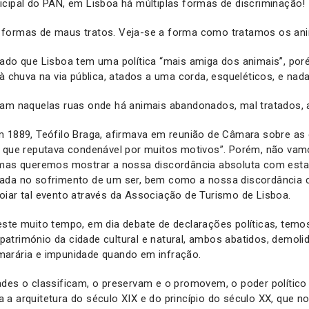
cipal do PAN, em Lisboa há múltiplas formas de discriminação!
formas de maus tratos. Veja-se a forma como tratamos os ani
lado que Lisboa tem uma política “mais amiga dos animais”, po
 à chuva na via pública, atados a uma corda, esqueléticos, e na
sam naquelas ruas onde há animais abandonados, mal tratados,
 1889, Teófilo Braga, afirmava em reunião de Câmara sobre as 
o que reputava condenável por muitos motivos”. Porém, não vamo
 mas queremos mostrar a nossa discordância absoluta com est
ada no sofrimento de um ser, bem como a nossa discordância 
iar tal evento através da Associação de Turismo de Lisboa.
ste muito tempo, em dia debate de declarações políticas, temos
trimónio da cidade cultural e natural, ambos abatidos, demolid
arária e impunidade quando em infração.
des o classificam, o preservam e o promovem, o poder político 
a arquitetura do século XIX e do princípio do século XX, que 