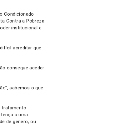
to Condicionado –
uta Contra a Pobreza
der institucional e
fícil acreditar que
 não consegue aceder
ção”, sabemos o que
m tratamento
ertença a uma
ade de género, ou