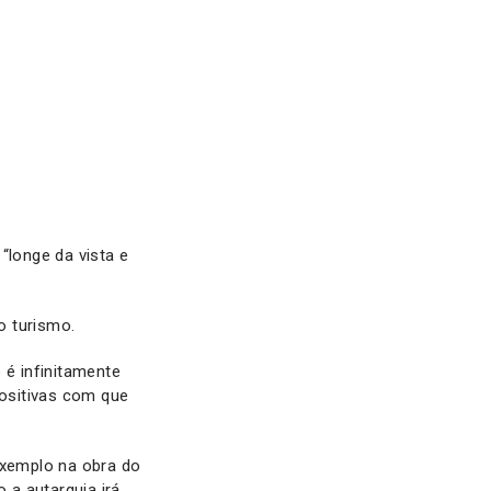
longe da vista e
o turismo.
é infinitamente
ositivas com que
exemplo na obra do
a autarquia irá