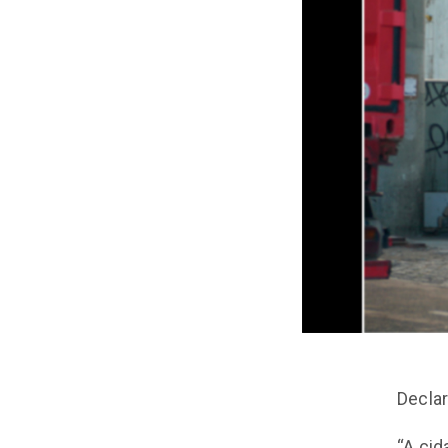
Declar
“A cid