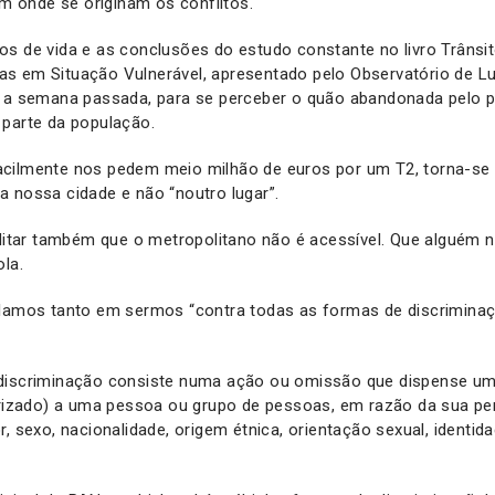
onde se originam os conflitos.
os de vida e as conclusões do estudo constante no livro Trânsi
s em Situação Vulnerável, apresentado pelo Observatório de L
 a semana passada, para se perceber o quão abandonada pelo po
 parte da população.
ilmente nos pedem meio milhão de euros por um T2, torna-se di
 nossa cidade e não “noutro lugar”.
reditar também que o metropolitano não é acessível. Que alguém
ola.
alamos tanto em sermos “contra todas as formas de discrimina
discriminação consiste numa ação ou omissão que dispense u
iorizado) a uma pessoa ou grupo de pessoas, em razão da sua p
r, sexo, nacionalidade, origem étnica, orientação sexual, identid