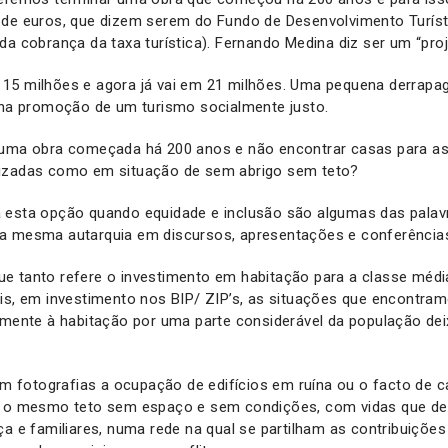
 de euros, que dizem serem do Fundo de Desenvolvimento Turíst
da cobrança da taxa turística). Fernando Medina diz ser um “proj
15 milhões e agora já vai em 21 milhões. Uma pequena derrap
o na promoção de um turismo socialmente justo.
 uma obra começada há 200 anos e não encontrar casas para a
izadas como em situação de sem abrigo sem teto?
 esta opção quando equidade e inclusão são algumas das palavr
a mesma autarquia em discursos, apresentações e conferência
e tanto refere o investimento em habitação para a classe média
is, em investimento nos BIP/ ZIP’s, as situações que encontra
amente à habitação por uma parte considerável da população de
com fotografias a ocupação de edifícios em ruína ou o facto de 
ob o mesmo teto sem espaço e sem condições, com vidas que d
ça e familiares, numa rede na qual se partilham as contribuiçõe