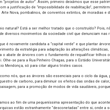
“projetos de autor”. Assim, primeiro deixámos que esse patri
 com a justificação de “impossibilidade de reabilitação”, permiti
os Arte Nova, pombalinos, de conventos extintos, de moradias e d
io natural? Está a ser melhor tratado que o construído? Pois, 
 de diversos movimentos da sociedade civil que denunciam nas r
que é novamente candidata a “capital verde” e que plantar árvore
rimento da estratégia para adaptação às alterações climáticas
 o abate de árvores com o fundamento de requalificar trilhos o
 Olhe-se para a Rua Pinheiro Chagas, para o Estádio Universitári
cio Mendonça, só para citar alguns tristes casos.
 como nós, que as árvores são essenciais para o ciclo da água,
questro de carbono, para diminuir os efeitos das ondas de calor
 paisagem, para a promoção de modos de vida saudáveis, porque 
gamos ao fim de uma pequeníssima apresentação do que aconte
tárquicas estão estranhamente “desconetadas” entre si; onde a so