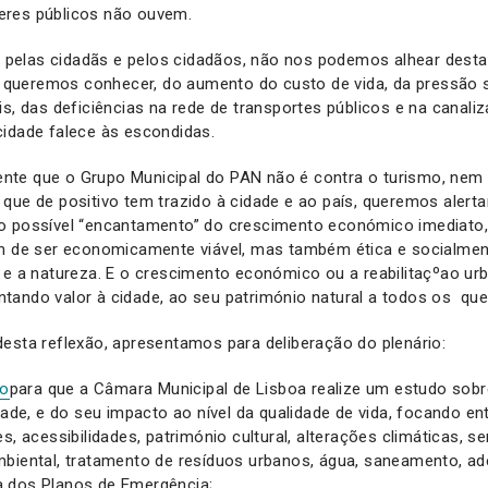
res públicos não ouvem.
os pelas cidadãs e pelos cidadãos, não nos podemos alhear dest
ueremos conhecer, do aumento do custo de vida, da pressão s
is, das deficiências na rede de transportes públicos e na canali
cidade falece às escondidas.
te que o Grupo Municipal do PAN não é contra o turismo, nem 
que de positivo tem trazido à cidade e ao país, queremos alertar
o possível “encantamento” do crescimento económico imediato,
em de ser economicamente viável, mas também ética e socialment
 e a natureza. E o crescimento económico ou a reabilitaçºao u
ando valor à cidade, ao seu património natural a todos os que
esta reflexão, apresentamos para deliberação do plenário:
o
para que a Câmara Municipal de Lisboa realize um estudo sobr
idade, e do seu impacto ao nível da qualidade de vida, focando en
s, acessibilidades, património cultural, alterações climáticas, s
mbiental, tratamento de resíduos urbanos, água, saneamento, a
 dos Planos de Emergência;