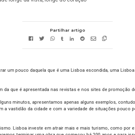
Partilhar artigo
ar um pouco daquela que é uma Lisboa escondida, uma Lisboa “
m da que é apresentada nas revistas e nos sites de promoção d
lguns minutos, apresentamos apenas alguns exemplos, contudo 
 a vastidão da cidade e com a variedade de situações pouco p
rismo. Lisboa investe em atrair mais e mais turismo, como por 
ueremos terminar uma obra que começou há 200 anos e para isso 