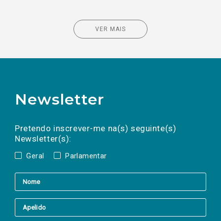
VER MAIS
Newsletter
Preencha os campos abaixo para subscrever
Nome
Apelido
E-
mail
a(s) newsletter(s).
Pretendo inscrever-me na(s) seguinte(s)
Newsletter(s):
Geral
Parlamentar