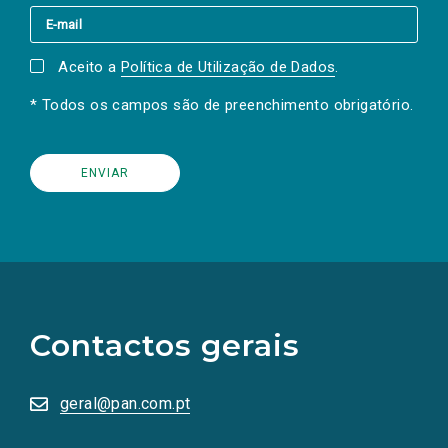
Aceito a
Política de Utilização de Dados
.
* Todos os campos são de preenchimento obrigatório.
(Os
links
para
as
Contactos gerais
redes
sociais
abrem
numa
geral@pan.com.pt
nova
aba.)