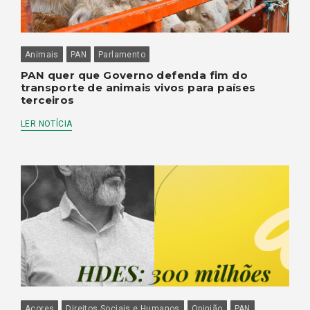
Animais
PAN
Parlamento
PAN quer que Governo defenda fim do
transporte de animais vivos para países
terceiros
LER NOTÍCIA
Açores
Direitos Sociais e Humanos
Opinião
PAN