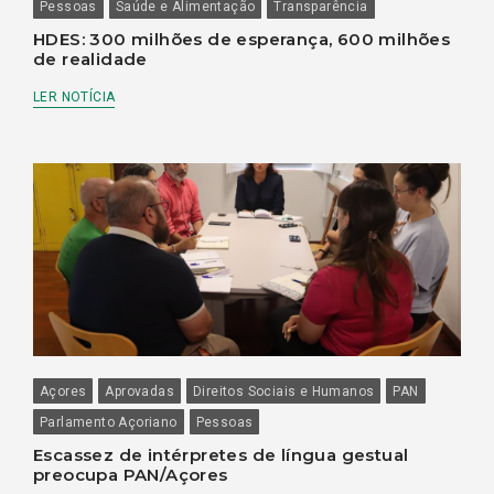
Pessoas
Saúde e Alimentação
Transparência
HDES: 300 milhões de esperança, 600 milhões
de realidade
LER NOTÍCIA
Açores
Aprovadas
Direitos Sociais e Humanos
PAN
Parlamento Açoriano
Pessoas
Escassez de intérpretes de língua gestual
preocupa PAN/Açores