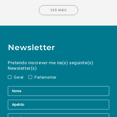
VER MAIS
Newsletter
Preencha os campos abaixo para subscrever
Nome
Apelido
E-
mail
a(s) newsletter(s).
Pretendo inscrever-me na(s) seguinte(s)
Newsletter(s):
Geral
Parlamentar