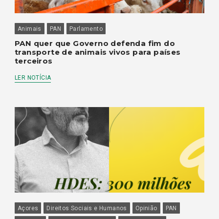
Animais
PAN
Parlamento
PAN quer que Governo defenda fim do
transporte de animais vivos para países
terceiros
LER NOTÍCIA
Açores
Direitos Sociais e Humanos
Opinião
PAN