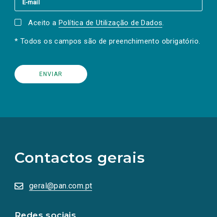
Aceito a
Política de Utilização de Dados
.
* Todos os campos são de preenchimento obrigatório.
(Os
links
para
as
Contactos gerais
redes
sociais
abrem
numa
geral@pan.com.pt
nova
aba.)
Redes sociais