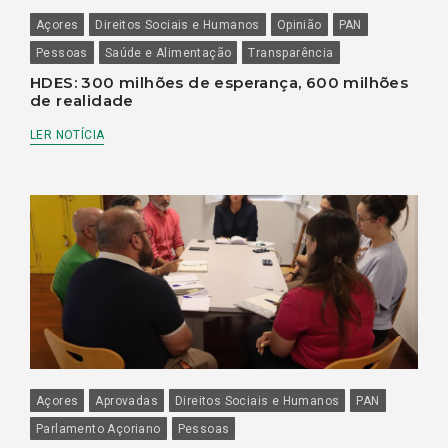
Açores
Direitos Sociais e Humanos
Opinião
PAN
Pessoas
Saúde e Alimentação
Transparência
HDES: 300 milhões de esperança, 600 milhões
de realidade
LER NOTÍCIA
Açores
Aprovadas
Direitos Sociais e Humanos
PAN
Parlamento Açoriano
Pessoas