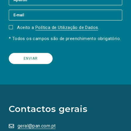
Aceito a
Política de Utilização de Dados
.
* Todos os campos são de preenchimento obrigatório.
(Os
links
para
as
Contactos gerais
redes
sociais
abrem
numa
geral@pan.com.pt
nova