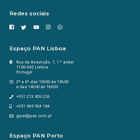
aba.)
Redes sociais
Espaço PAN Lisboa
Rua da Assunção, 7, 1.º andar
1100-042 Lisboa
Portugal
2ª a 6ª das 10h00 às 13h00
e das 14h00 às 16h00
+351 213 426 226
+351 969 954 184
geral@pan.com.pt
Espaço PAN Porto