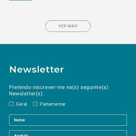
VER MAIS
Newsletter
Preencha os campos abaixo para subscrever
Nome
Apelido
E-
mail
a(s) newsletter(s).
Pretendo inscrever-me na(s) seguinte(s)
Newsletter(s):
Geral
Parlamentar