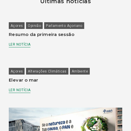
Últimas notícias
Açores
Opinião
Parlamento Açoriano
Resumo da primeira sessão
LER NOTÍCIA
Açores
Alterações Climáticas
Ambiente
Elevar o mar
LER NOTÍCIA