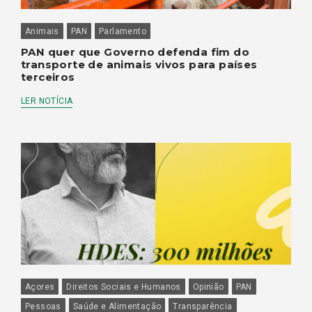
Animais
PAN
Parlamento
PAN quer que Governo defenda fim do
transporte de animais vivos para países
terceiros
LER NOTÍCIA
Açores
Direitos Sociais e Humanos
Opinião
PAN
Pessoas
Saúde e Alimentação
Transparência