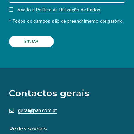
Aceito a
Política de Utilização de Dados
.
* Todos os campos são de preenchimento obrigatório.
(Os
links
para
as
Contactos gerais
redes
sociais
abrem
numa
geral@pan.com.pt
nova
aba.)
Redes sociais