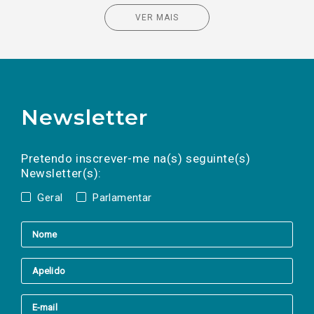
VER MAIS
Newsletter
Preencha os campos abaixo para subscrever
Nome
Apelido
E-
mail
a(s) newsletter(s).
Pretendo inscrever-me na(s) seguinte(s)
Newsletter(s):
Geral
Parlamentar