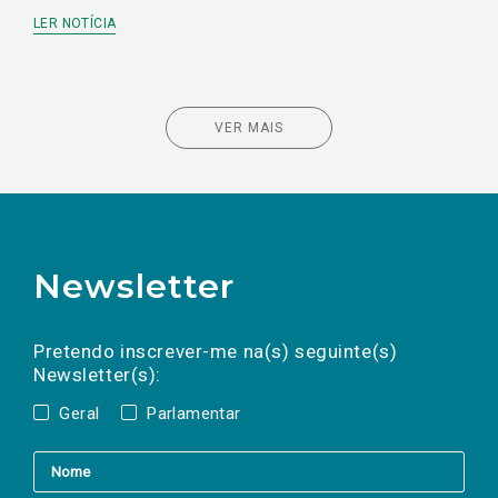
LER NOTÍCIA
VER MAIS
Newsletter
Preencha os campos abaixo para subscrever
Nome
Apelido
E-
mail
a(s) newsletter(s).
Pretendo inscrever-me na(s) seguinte(s)
Newsletter(s):
Geral
Parlamentar