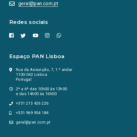
numa
geral@pan.com.pt
nova
aba.)
Redes sociais
Espaço PAN Lisboa
Rua da Assunção, 7, 1.º andar
1100-042 Lisboa
Portugal
2ª a 6ª das 10h00 às 13h00
e das 14h00 às 16h00
+351 213 426 226
+351 969 954 184
geral@pan.com.pt