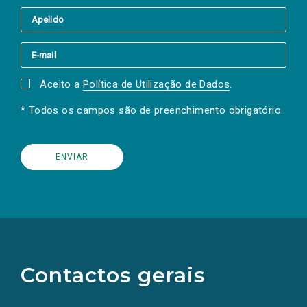
Aceito a
Política de Utilização de Dados
.
* Todos os campos são de preenchimento obrigatório.
(Os
links
para
as
Contactos gerais
redes
sociais
abrem