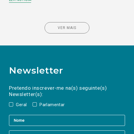
VER MAIS
Newsletter
Preencha os campos abaixo para subscrever
Nome
Apelido
E-
mail
a(s) newsletter(s).
Pretendo inscrever-me na(s) seguinte(s)
Newsletter(s):
Geral
Parlamentar