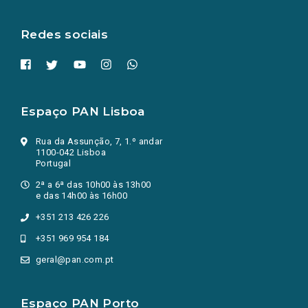
nova
aba.)
Redes sociais
Espaço PAN Lisboa
Rua da Assunção, 7, 1.º andar
1100-042 Lisboa
Portugal
2ª a 6ª das 10h00 às 13h00
e das 14h00 às 16h00
+351 213 426 226
+351 969 954 184
geral@pan.com.pt
Espaço PAN Porto