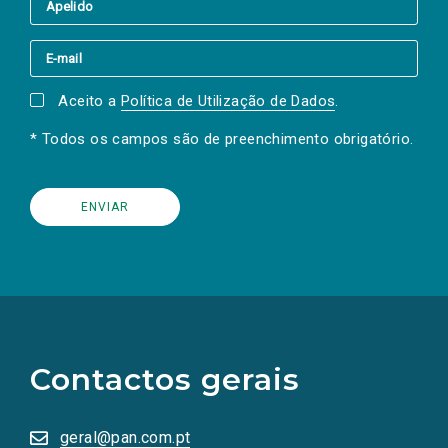
Aceito a
Política de Utilização de Dados
.
* Todos os campos são de preenchimento obrigatório.
(Os
links
para
as
Contactos gerais
redes
sociais
abrem
numa
geral@pan.com.pt