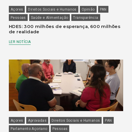
Açores
Direitos Sociais e Humanos
Opinião
PAN
Pessoas
Saúde e Alimentação
Transparência
HDES: 300 milhões de esperança, 600 milhões
de realidade
LER NOTÍCIA
Açores
Aprovadas
Direitos Sociais e Humanos
PAN
Parlamento Açoriano
Pessoas