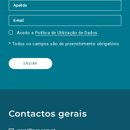
Aceito a
Política de Utilização de Dados
.
* Todos os campos são de preenchimento obrigatório.
(Os
links
para
as
Contactos gerais
redes
sociais
abrem
numa