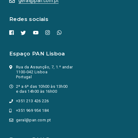
geral@pan.com.pt
nova
aba.)
Redes sociais
Espaço PAN Lisboa
Rua da Assunção, 7, 1.º andar
1100-042 Lisboa
Portugal
2ª a 6ª das 10h00 às 13h00
e das 14h00 às 16h00
+351 213 426 226
+351 969 954 184
geral@pan.com.pt