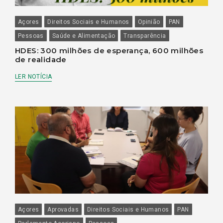
Açores
Direitos Sociais e Humanos
Opinião
PAN
Pessoas
Saúde e Alimentação
Transparência
HDES: 300 milhões de esperança, 600 milhões
de realidade
LER NOTÍCIA
Açores
Aprovadas
Direitos Sociais e Humanos
PAN