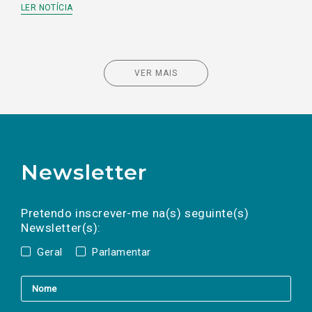
LER NOTÍCIA
VER MAIS
Newsletter
Preencha os campos abaixo para subscrever
Nome
Apelido
E-
mail
a(s) newsletter(s).
Pretendo inscrever-me na(s) seguinte(s)
Newsletter(s):
Geral
Parlamentar