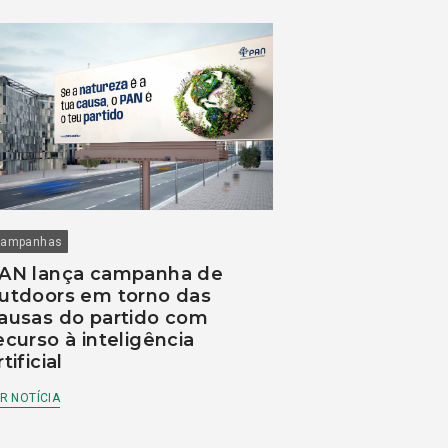
ampanhas
AN lança campanha de
utdoors em torno das
ausas do partido com
ecurso à inteligência
rtificial
R NOTÍCIA