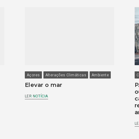
Açores
Alterações Climáticas
Ambiente
C
Elevar o mar
P
o
LER NOTÍCIA
c
r
a
LE