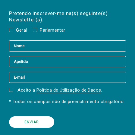
Preencha os campos abaixo para subscrever
Nome
Apelido
E-
mail
a(s) newsletter(s).
Pretendo inscrever-me na(s) seguinte(s)
Newsletter(s):
Geral
Parlamentar
Aceito a
Política de Utilização de Dados
.
* Todos os campos são de preenchimento obrigatório.