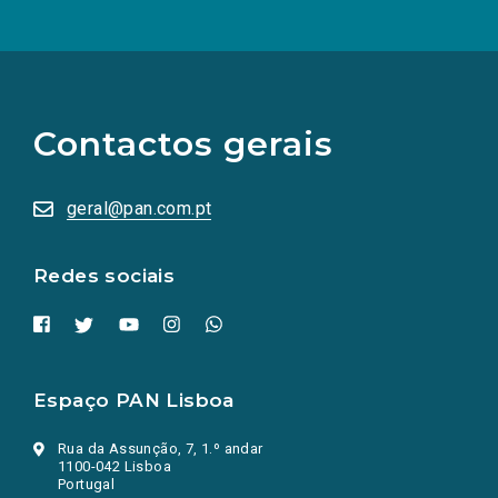
(Os
links
para
as
Contactos gerais
redes
sociais
abrem
numa
geral@pan.com.pt
nova
aba.)
Redes sociais
Espaço PAN Lisboa
Rua da Assunção, 7, 1.º andar
1100-042 Lisboa
Portugal