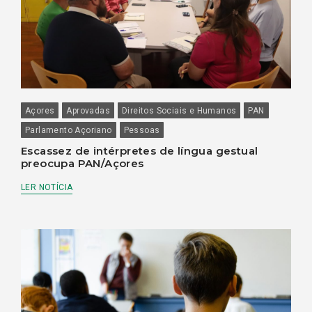
Açores
Aprovadas
Direitos Sociais e Humanos
PAN
Parlamento Açoriano
Pessoas
Escassez de intérpretes de língua gestual
preocupa PAN/Açores
LER NOTÍCIA