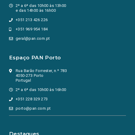
2ª a 6ª das 10h00 às 13h00
e das 14h00 às 16h00
+351 213 426 226
+351 969 954 184
geral@pan.com.pt
Espaço PAN Porto
Rua Barão Forrester, n.º 783
4050-273 Porto
Portugal
2ª a 6ª das 10h00 às 16h00
+351 228 329 273
porto@pan.com.pt
Destaques