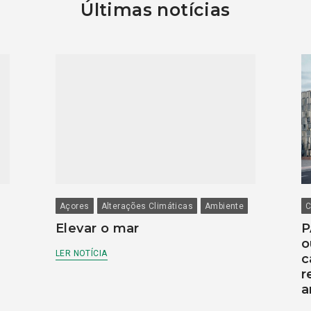
Últimas notícias
Açores
Alterações Climáticas
Ambiente
C
Elevar o mar
P
o
LER NOTÍCIA
c
r
a