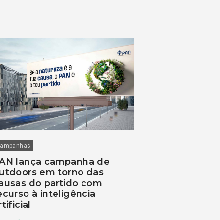
ampanhas
AN lança campanha de
utdoors em torno das
ausas do partido com
ecurso à inteligência
rtificial