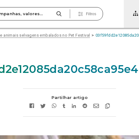
Filtros
e animais selvagens embalados no Pet Festival
03f59fdd2e12085da20
dd2e12085da20c58ca95e4
Partilhar artigo