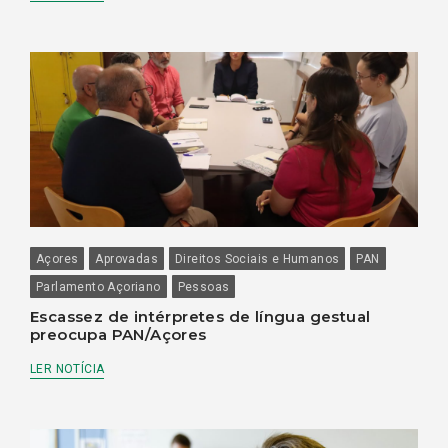
Açores
Aprovadas
Direitos Sociais e Humanos
PAN
Parlamento Açoriano
Pessoas
Escassez de intérpretes de língua gestual
preocupa PAN/Açores
LER NOTÍCIA