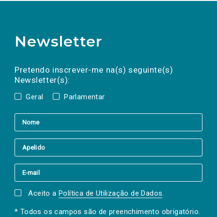
Newsletter
Preencha os campos abaixo para subscrever
Nome
Apelido
E-
mail
a(s) newsletter(s).
Pretendo inscrever-me na(s) seguinte(s)
Newsletter(s):
Geral
Parlamentar
Aceito a
Política de Utilização de Dados
.
* Todos os campos são de preenchimento obrigatório.