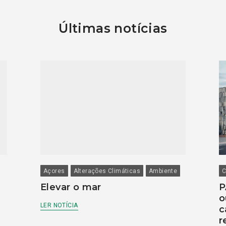
Últimas notícias
Açores
Alterações Climáticas
Ambiente
C
Elevar o mar
P
o
LER NOTÍCIA
c
r