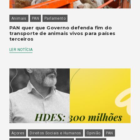
Animais
PAN
Parlamento
PAN quer que Governo defenda fim do
transporte de animais vivos para países
terceiros
LER NOTÍCIA
Açores
Direitos Sociais e Humanos
Opinião
PAN