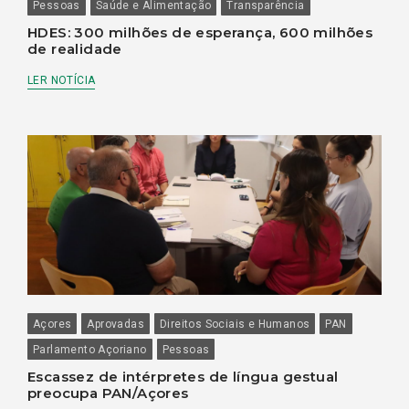
Pessoas
Saúde e Alimentação
Transparência
HDES: 300 milhões de esperança, 600 milhões
de realidade
LER NOTÍCIA
Açores
Aprovadas
Direitos Sociais e Humanos
PAN
Parlamento Açoriano
Pessoas
Escassez de intérpretes de língua gestual
preocupa PAN/Açores