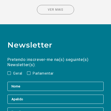
VER MAIS
Newsletter
Preencha os campos abaixo para subscrever
Nome
Apelido
E-
mail
a(s) newsletter(s).
Pretendo inscrever-me na(s) seguinte(s)
Newsletter(s):
Geral
Parlamentar