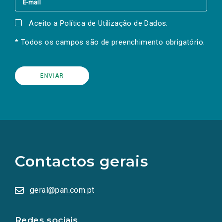
Aceito a
Política de Utilização de Dados
.
* Todos os campos são de preenchimento obrigatório.
(Os
links
para
as
Contactos gerais
redes
sociais
abrem
numa
geral@pan.com.pt
nova
aba.)
Redes sociais