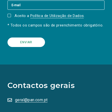
Aceito a
Política de Utilização de Dados
.
* Todos os campos são de preenchimento obrigatório.
(Os
links
para
as
Contactos gerais
redes
sociais
abrem
numa
geral@pan.com.pt
nova
aba.)