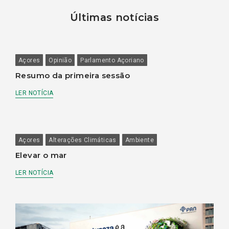
Últimas notícias
Açores
Opinião
Parlamento Açoriano
Resumo da primeira sessão
LER NOTÍCIA
Açores
Alterações Climáticas
Ambiente
Elevar o mar
LER NOTÍCIA