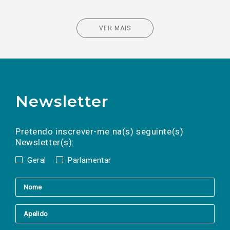
VER MAIS
Newsletter
Preencha os campos abaixo para subscrever
Nome
Apelido
E-
mail
a(s) newsletter(s).
Pretendo inscrever-me na(s) seguinte(s)
Newsletter(s):
Geral
Parlamentar