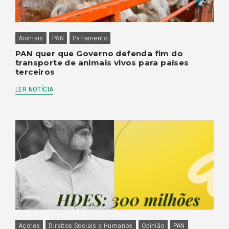
Animais
PAN
Parlamento
PAN quer que Governo defenda fim do
transporte de animais vivos para países
terceiros
LER NOTÍCIA
Açores
Direitos Sociais e Humanos
Opinião
PAN