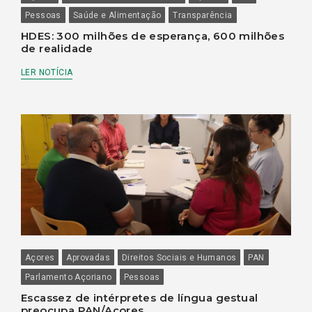
Pessoas
Saúde e Alimentação
Transparência
HDES: 300 milhões de esperança, 600 milhões
de realidade
LER NOTÍCIA
Açores
Aprovadas
Direitos Sociais e Humanos
PAN
Parlamento Açoriano
Pessoas
Escassez de intérpretes de língua gestual
preocupa PAN/Açores