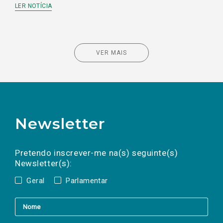
LER NOTÍCIA
VER MAIS
Newsletter
Preencha os campos abaixo para subscrever
Nome
Apelido
E-
mail
a(s) newsletter(s).
Pretendo inscrever-me na(s) seguinte(s)
Newsletter(s):
Geral
Parlamentar