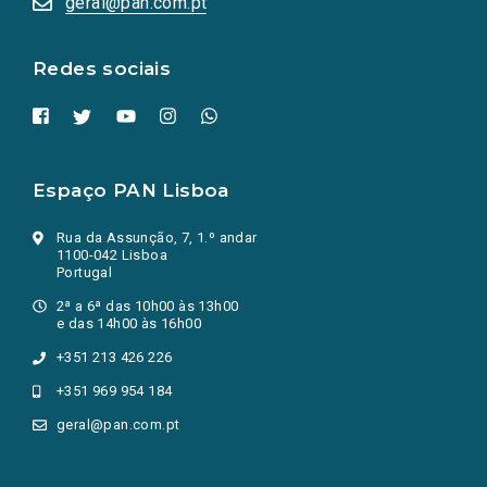
geral@pan.com.pt
nova
aba.)
Redes sociais
Espaço PAN Lisboa
Rua da Assunção, 7, 1.º andar
1100-042 Lisboa
Portugal
2ª a 6ª das 10h00 às 13h00
e das 14h00 às 16h00
+351 213 426 226
+351 969 954 184
geral@pan.com.pt