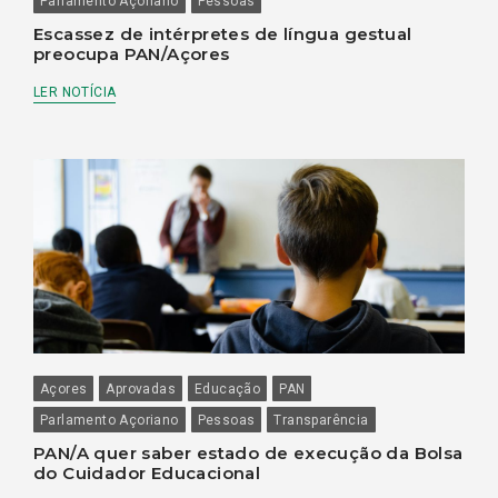
Parlamento Açoriano
Pessoas
Escassez de intérpretes de língua gestual
preocupa PAN/Açores
LER NOTÍCIA
Açores
Aprovadas
Educação
PAN
Parlamento Açoriano
Pessoas
Transparência
PAN/A quer saber estado de execução da Bolsa
do Cuidador Educacional