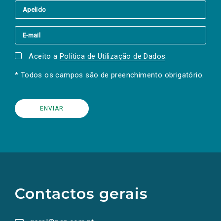
Aceito a
Política de Utilização de Dados
.
* Todos os campos são de preenchimento obrigatório.
(Os
links
para
as
Contactos gerais
redes
sociais
abrem
numa