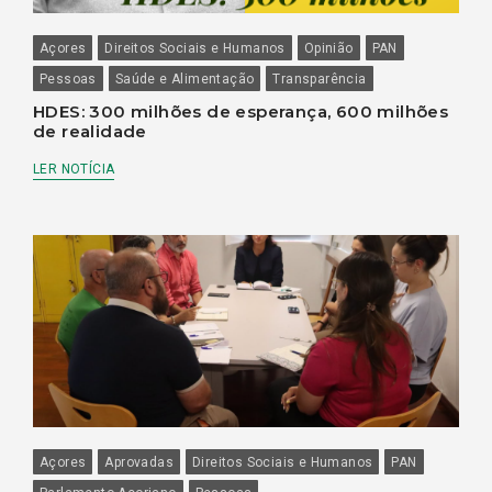
Açores
Direitos Sociais e Humanos
Opinião
PAN
Pessoas
Saúde e Alimentação
Transparência
HDES: 300 milhões de esperança, 600 milhões
de realidade
LER NOTÍCIA
Açores
Aprovadas
Direitos Sociais e Humanos
PAN