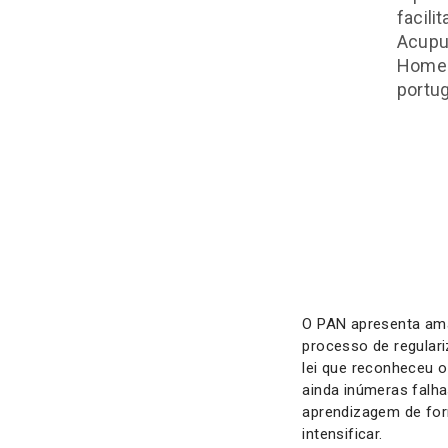
facili
Acupun
Homeop
portu
O PAN apresenta ama
processo de regular
lei que reconheceu o
ainda inúmeras falha
aprendizagem de for
intensificar.