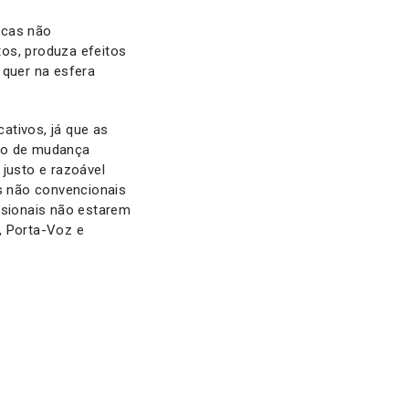
ticas não
os, produza efeitos
 quer na esfera
ativos, já que as
so de mudança
 justo e razoável
as não convencionais
ssionais não estarem
, Porta-Voz e