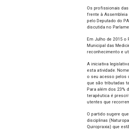
Os profissionais da
frente à Assembleia
pelo Deputado do PA
discutida no Parlame
Em Julho de 2015 o P
Municipal das Medic
reconhecimento e ut
A iniciativa legislat
esta atividade. Nom
o seu acesso pelos c
que são tributadas 
Para além dos 23% de
terapêutica é presc
utentes que recorre
O partido sugere que
disciplinas (Naturop
Quiropraxia) que est