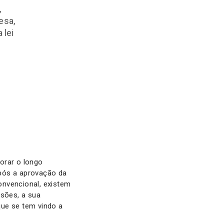
,
esa,
 lei
orar o longo
após a aprovação da
convencional, existem
ssões, a sua
que se tem vindo a