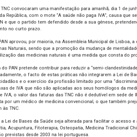
s TNC convocaram uma manifestação para amanhã, dia 1 de junh
 da República, com o mote “A saúde não paga IVA”, causa que 
N e que o partido tem defendido desde a sua génese, pretenden
nto no curto prazo.
AN aprovou, por maioria, na Assembleia Municipal de Lisboa, a 
inas Naturais, sendo que a promoção da mudança de mentalidad
ilização das medicinas naturais é uma medida que consta do pr
iva do PAN pretende contribuir para reduzir a “semi-clandestinidad
eadamente, o facto de estas práticas não integrarem a Lei de B
idadãos e o exercício da profissão limitado por uma “discrimina
taxas de IVA que não são aplicadas aos seus homólogos da medi
 IVA, o valor das faturas das TNC não é dedutível em sede de 
rita por um médico de medicina convencional, o que também prej
m às TNC.
 a Lei de Bases da Saúde seja alterada para facilitar o acesso e 
atia, Acupuntura, Fitoterapia, Osteopatia, Medicina Tradicional C
ão previstas desde 2003 na lei portuguesa.