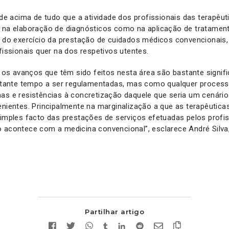
ende acima de tudo que a atividade dos profissionais das terapêu
o na elaboração de diagnósticos como na aplicação de tratament
s do exercício da prestação de cuidados médicos convencionais,
fissionais quer na dos respetivos utentes.
 avanços que têm sido feitos nesta área são bastante signific
ante tempo a ser regulamentadas, mas como qualquer proces
as e resistências à concretização daquele que seria um cenário
enientes. Principalmente na marginalização a que as terapêutic
simples facto das prestações de serviços efetuadas pelos profi
o acontece com a medicina convencional”, esclarece André Silva
Partilhar artigo