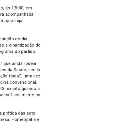
o, ás 12h00, em
será acompanhada
do que seja
criação do dia
es e dinamização do
ograma do partido.
e” que ainda rodeia
ases da Saúde, sendo
ção fiscal”, uma vez
cina convencional.
IRS, exceto quando a
udica fiscalmente os
a prática das sete
hinesa, Homeopatia e