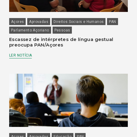
Açores
Aprovadas
Direitos Sociais e Humanos
PAN
Parlamento Açoriano
Pessoas
Escassez de intérpretes de língua gestual
preocupa PAN/Açores
LER NOTÍCIA
Açores
Aprovadas
Educação
PAN