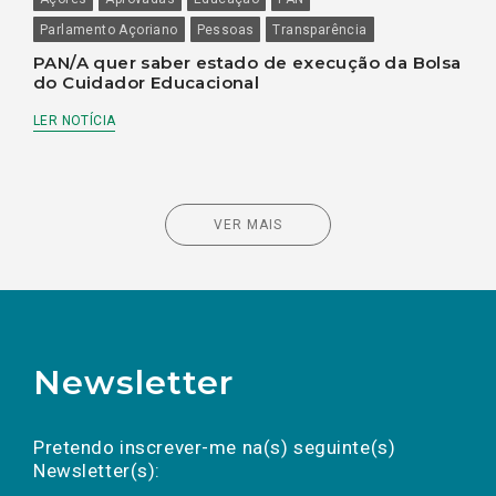
Parlamento Açoriano
Pessoas
Transparência
PAN/A quer saber estado de execução da Bolsa
do Cuidador Educacional
LER NOTÍCIA
VER MAIS
Newsletter
Preencha os campos abaixo para subscrever
Nome
Apelido
E-
mail
a(s) newsletter(s).
Pretendo inscrever-me na(s) seguinte(s)
Newsletter(s):