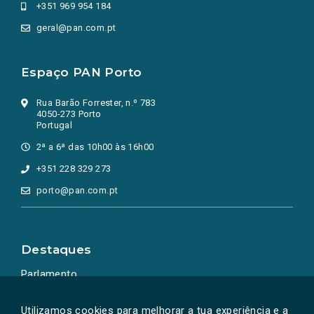
+351 969 954 184
geral@pan.com.pt
Espaço PAN Porto
Rua Barão Forrester, n.º 783
4050-273 Porto
Portugal
2ª a 6ª das 10h00 às 16h00
+351 228 329 273
porto@pan.com.pt
Destaques
Parlamento
Ação Política
Utilizamos cookies para melhorar a tua experiência e a