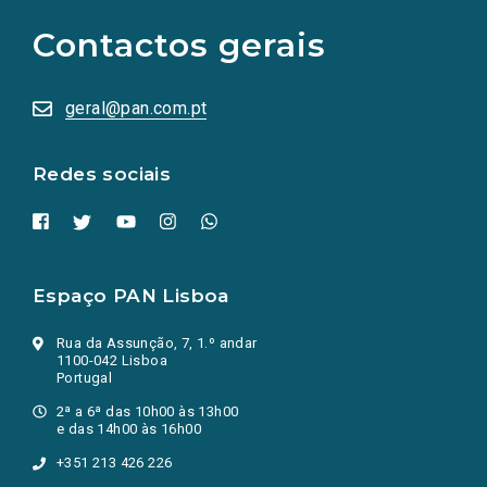
para
as
Contactos gerais
redes
sociais
abrem
numa
geral@pan.com.pt
nova
aba.)
Redes sociais
Espaço PAN Lisboa
Rua da Assunção, 7, 1.º andar
1100-042 Lisboa
Portugal
2ª a 6ª das 10h00 às 13h00
e das 14h00 às 16h00
+351 213 426 226