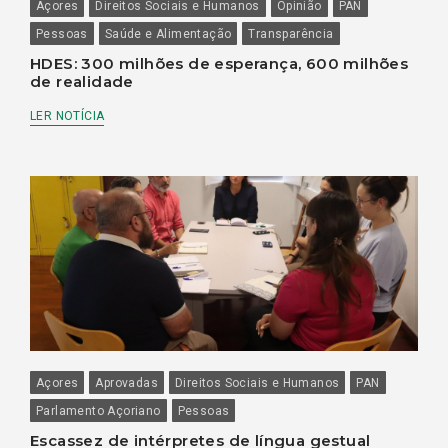
Açores
Direitos Sociais e Humanos
Opinião
PAN
Pessoas
Saúde e Alimentação
Transparência
HDES: 300 milhões de esperança, 600 milhões
de realidade
LER NOTÍCIA
Açores
Aprovadas
Direitos Sociais e Humanos
PAN
Parlamento Açoriano
Pessoas
Escassez de intérpretes de língua gestual