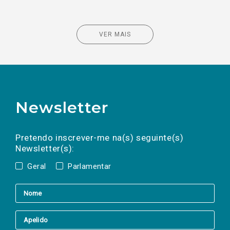
VER MAIS
Newsletter
Preencha os campos abaixo para subscrever
Nome
Apelido
E-
mail
a(s) newsletter(s).
Pretendo inscrever-me na(s) seguinte(s)
Newsletter(s):
Geral
Parlamentar