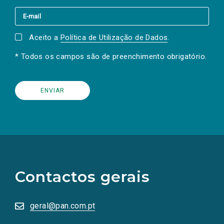
Aceito a
Política de Utilização de Dados
.
* Todos os campos são de preenchimento obrigatório.
(Os
links
para
as
Contactos gerais
redes
sociais
abrem
numa
geral@pan.com.pt
nova
aba.)