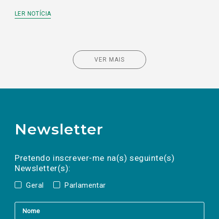
LER NOTÍCIA
VER MAIS
Newsletter
Preencha os campos abaixo para subscrever
Nome
Apelido
E-
mail
a(s) newsletter(s).
Pretendo inscrever-me na(s) seguinte(s)
Newsletter(s):
Geral
Parlamentar