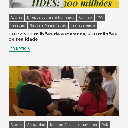
Açores
Direitos Sociais e Humanos
Opinião
PAN
Pessoas
Saúde e Alimentação
Transparência
HDES: 300 milhões de esperança, 600 milhões
de realidade
LER NOTÍCIA
Açores
Aprovadas
Direitos Sociais e Humanos
PAN