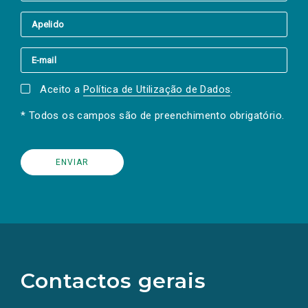
Aceito a
Política de Utilização de Dados
.
* Todos os campos são de preenchimento obrigatório.
(Os
links
para
as
Contactos gerais
redes
sociais
abrem