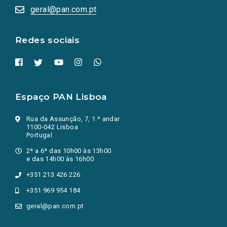
numa
geral@pan.com.pt
nova
aba.)
Redes sociais
Espaço PAN Lisboa
Rua da Assunção, 7, 1.º andar
1100-042 Lisboa
Portugal
2ª a 6ª das 10h00 às 13h00
e das 14h00 às 16h00
+351 213 426 226
+351 969 954 184
geral@pan.com.pt