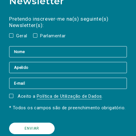
Newsletter
Preencha os campos abaixo para subscrever
Nome
Apelido
E-
mail
a(s) newsletter(s).
Pretendo inscrever-me na(s) seguinte(s)
Newsletter(s):
Geral
Parlamentar
Aceito a
Política de Utilização de Dados
.
* Todos os campos são de preenchimento obrigatório.