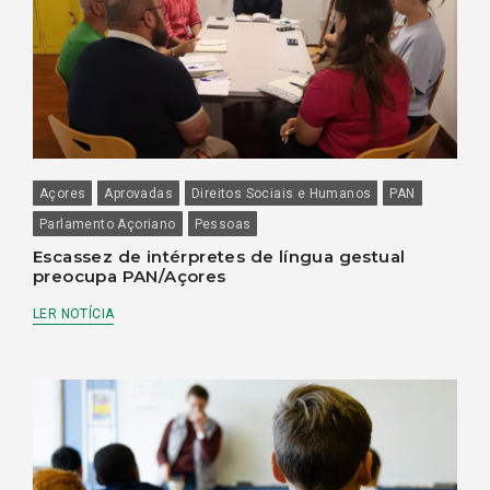
Açores
Aprovadas
Direitos Sociais e Humanos
PAN
Parlamento Açoriano
Pessoas
Escassez de intérpretes de língua gestual
preocupa PAN/Açores
LER NOTÍCIA