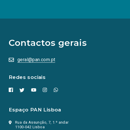
(Os
links
para
as
Contactos gerais
redes
sociais
abrem
numa
geral@pan.com.pt
nova
aba.)
Redes sociais
Espaço PAN Lisboa
Rua da Assunção, 7, 1.º andar
1100-042 Lisboa