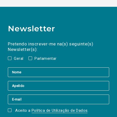
Newsletter
Preencha os campos abaixo para subscrever
Nome
Apelido
E-
mail
a(s) newsletter(s).
Pretendo inscrever-me na(s) seguinte(s)
Newsletter(s):
Geral
Parlamentar
Aceito a
Política de Utilização de Dados
.