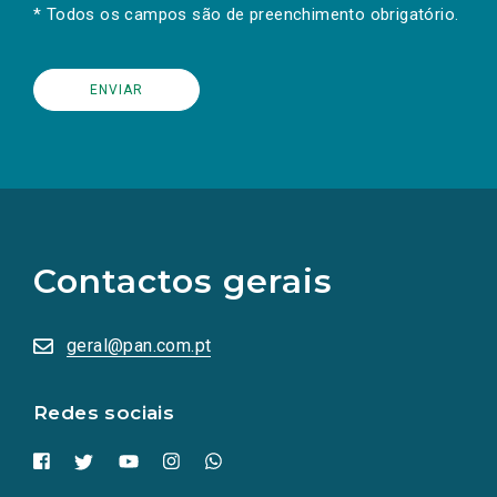
* Todos os campos são de preenchimento obrigatório.
(Os
links
para
as
Contactos gerais
redes
sociais
abrem
numa
geral@pan.com.pt
nova
aba.)
Redes sociais