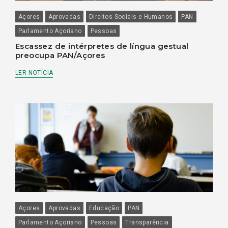
Açores
Aprovadas
Direitos Sociais e Humanos
PAN
Parlamento Açoriano
Pessoas
Escassez de intérpretes de língua gestual
preocupa PAN/Açores
LER NOTÍCIA
Açores
Aprovadas
Educação
PAN
Parlamento Açoriano
Pessoas
Transparência