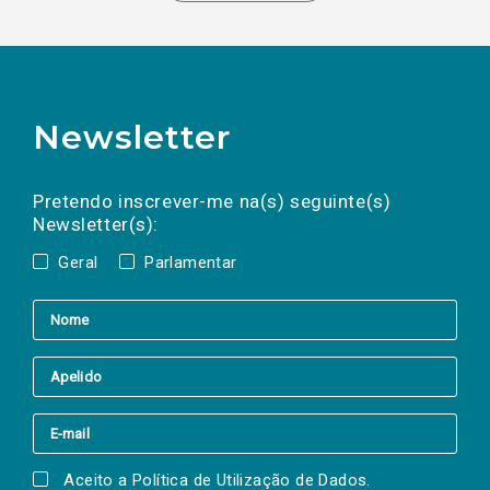
Newsletter
Preencha os campos abaixo para subscrever
Nome
Apelido
E-
mail
a(s) newsletter(s).
Pretendo inscrever-me na(s) seguinte(s)
Newsletter(s):
Geral
Parlamentar
Aceito a
Política de Utilização de Dados
.