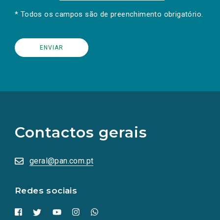
* Todos os campos são de preenchimento obrigatório.
(Os
links
para
as
Contactos gerais
redes
sociais
abrem
numa
geral@pan.com.pt
nova
aba.)
Redes sociais