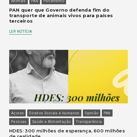
Animais
PAN
Parlamento
PAN quer que Governo defenda fim do
transporte de animais vivos para países
terceiros
LER NOTÍCIA
Açores
Direitos Sociais e Humanos
Opinião
PAN
Pessoas
Saúde e Alimentação
Transparência
HDES: 300 milhões de esperança, 600 milhões
de realidade