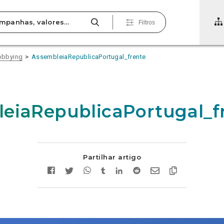
Filtros
lobbying
AssembleiaRepublicaPortugal_frente
eiaRepublicaPortugal_f
Partilhar artigo