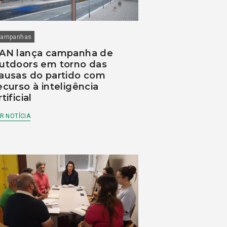
ampanhas
AN lança campanha de
utdoors em torno das
ausas do partido com
ecurso à inteligência
rtificial
R NOTÍCIA