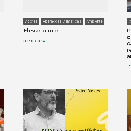
Açores
Alterações Climáticas
Ambiente
C
Elevar o mar
P
o
LER NOTÍCIA
c
r
a
LE