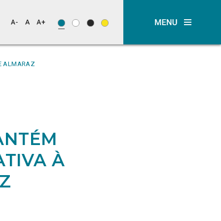
DE ALMARAZ
M
ANTÉM
TIVA À
Z