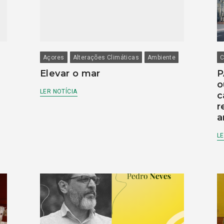
Açores
Alterações Climáticas
Ambiente
C
Elevar o mar
P
o
LER NOTÍCIA
c
r
a
LE