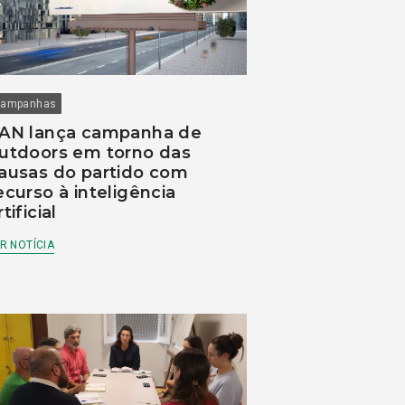
ampanhas
AN lança campanha de
utdoors em torno das
ausas do partido com
ecurso à inteligência
rtificial
R NOTÍCIA