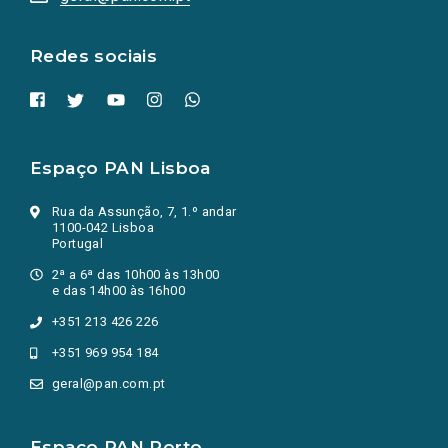
nova
aba.)
Redes sociais
Espaço PAN Lisboa
Rua da Assunção, 7, 1.º andar
1100-042 Lisboa
Portugal
2ª a 6ª das 10h00 às 13h00
e das 14h00 às 16h00
+351 213 426 226
+351 969 954 184
geral@pan.com.pt
Espaço PAN Porto