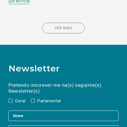
LER NOTÍCIA
VER MAIS
Newsletter
Preencha os campos abaixo para subscrever
Nome
Apelido
E-
mail
a(s) newsletter(s).
Pretendo inscrever-me na(s) seguinte(s)
Newsletter(s):
Geral
Parlamentar