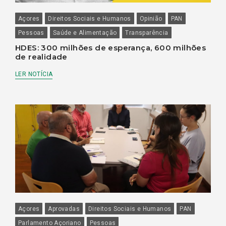
Açores
Direitos Sociais e Humanos
Opinião
PAN
Pessoas
Saúde e Alimentação
Transparência
HDES: 300 milhões de esperança, 600 milhões
de realidade
LER NOTÍCIA
Açores
Aprovadas
Direitos Sociais e Humanos
PAN
Parlamento Açoriano
Pessoas