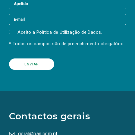
Aceito a
Política de Utilização de Dados
.
* Todos os campos são de preenchimento obrigatório.
(Os
links
para
as
Contactos gerais
redes
sociais
abrem
numa
geral@pan.com.pt