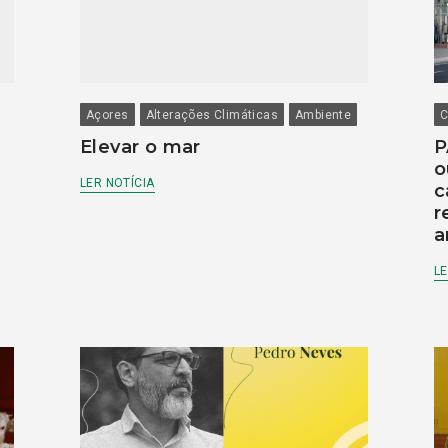
Açores
Alterações Climáticas
Ambiente
C
Elevar o mar
P
o
LER NOTÍCIA
c
r
a
LE