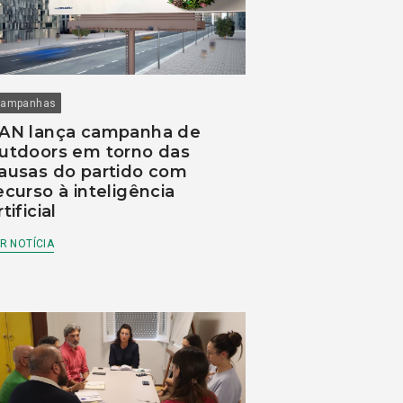
ampanhas
AN lança campanha de
utdoors em torno das
ausas do partido com
ecurso à inteligência
rtificial
R NOTÍCIA