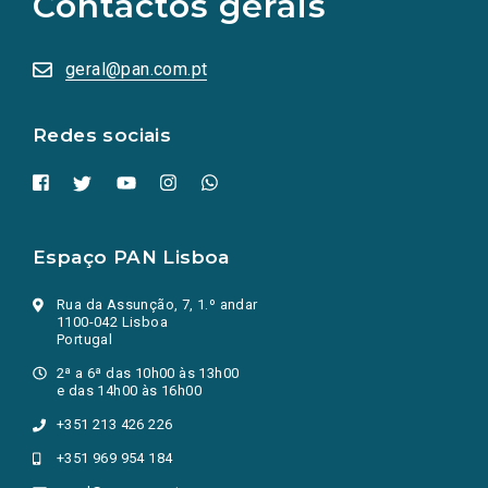
Contactos gerais
redes
sociais
abrem
numa
geral@pan.com.pt
nova
aba.)
Redes sociais
Espaço PAN Lisboa
Rua da Assunção, 7, 1.º andar
1100-042 Lisboa
Portugal
2ª a 6ª das 10h00 às 13h00
e das 14h00 às 16h00
+351 213 426 226
+351 969 954 184