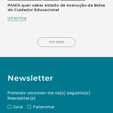
PAN/A quer saber estado de execução da Bolsa
do Cuidador Educacional
LER NOTÍCIA
VER MAIS
Newsletter
Preencha os campos abaixo para subscrever
Nome
Apelido
E-
mail
a(s) newsletter(s).
Pretendo inscrever-me na(s) seguinte(s)
Newsletter(s):
Geral
Parlamentar