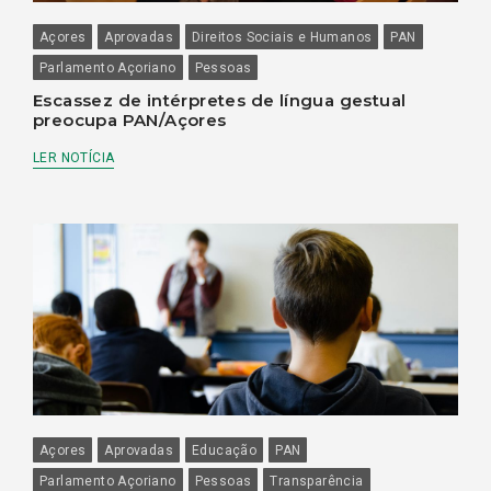
Açores
Aprovadas
Direitos Sociais e Humanos
PAN
Parlamento Açoriano
Pessoas
Escassez de intérpretes de língua gestual
preocupa PAN/Açores
LER NOTÍCIA
Açores
Aprovadas
Educação
PAN
Parlamento Açoriano
Pessoas
Transparência