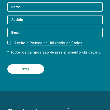
Aceito a
Política de Utilização de Dados
.
* Todos os campos são de preenchimento obrigatório.
(Os
links
para
as