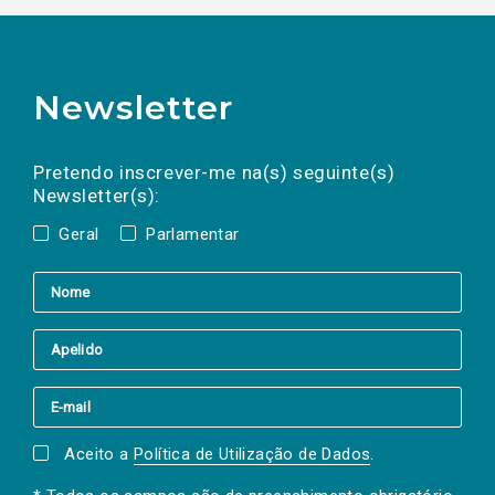
Newsletter
Preencha os campos abaixo para subscrever
Nome
Apelido
E-
mail
a(s) newsletter(s).
Pretendo inscrever-me na(s) seguinte(s)
Newsletter(s):
Geral
Parlamentar
Aceito a
Política de Utilização de Dados
.