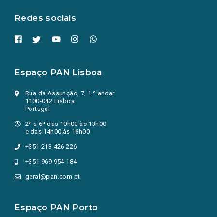
aba.)
Redes sociais
Espaço PAN Lisboa
Rua da Assunção, 7, 1.º andar
1100-042 Lisboa
Portugal
2ª a 6ª das 10h00 às 13h00
e das 14h00 às 16h00
+351 213 426 226
+351 969 954 184
geral@pan.com.pt
Espaço PAN Porto