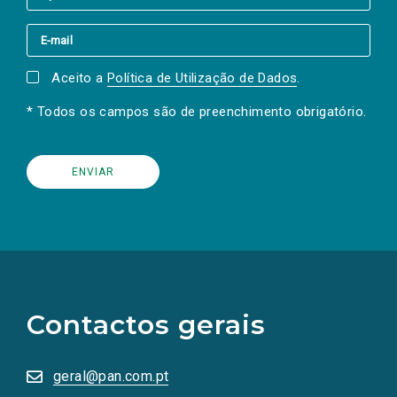
Aceito a
Política de Utilização de Dados
.
* Todos os campos são de preenchimento obrigatório.
(Os
links
para
as
Contactos gerais
redes
sociais
abrem
numa
geral@pan.com.pt
nova