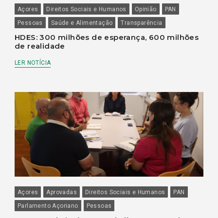
Açores
Direitos Sociais e Humanos
Opinião
PAN
Pessoas
Saúde e Alimentação
Transparência
HDES: 300 milhões de esperança, 600 milhões
de realidade
LER NOTÍCIA
Açores
Aprovadas
Direitos Sociais e Humanos
PAN
Parlamento Açoriano
Pessoas