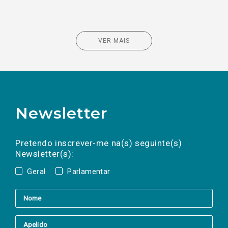
VER MAIS
Newsletter
Preencha os campos abaixo para subscrever
Nome
Apelido
E-
mail
a(s) newsletter(s).
Pretendo inscrever-me na(s) seguinte(s)
Newsletter(s):
Geral
Parlamentar