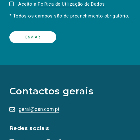
Aceito a
Política de Utilização de Dados
.
* Todos os campos são de preenchimento obrigatório.
(Os
links
para
as
Contactos gerais
redes
sociais
abrem
numa
geral@pan.com.pt
nova
aba.)
Redes sociais