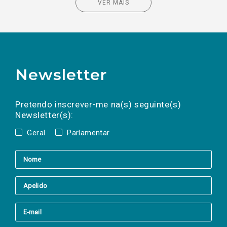
VER MAIS
Newsletter
Preencha os campos abaixo para subscrever
Nome
Apelido
E-
mail
a(s) newsletter(s).
Pretendo inscrever-me na(s) seguinte(s)
Newsletter(s):
Geral
Parlamentar