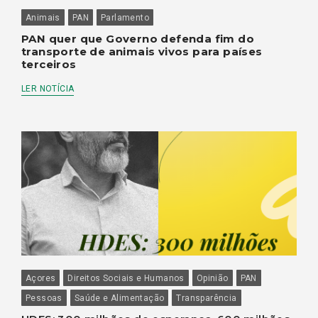
Animais
PAN
Parlamento
PAN quer que Governo defenda fim do
transporte de animais vivos para países
terceiros
LER NOTÍCIA
Açores
Direitos Sociais e Humanos
Opinião
PAN
Pessoas
Saúde e Alimentação
Transparência