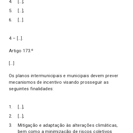
[…];
[…];
[…].
4 – […].
Artigo 173.º
[…]
Os planos intermunicipais e municipais devem prever
mecanismos de incentivo visando prosseguir as
seguintes finalidades:
[…];
[…];
Mitigação e adaptação às alterações climáticas,
bem como a minimização de riscos coletivos