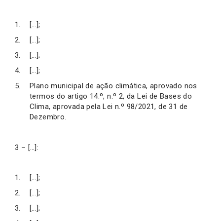
[…];
[…];
[…];
[…];
Plano municipal de ação climática, aprovado nos
termos do artigo 14.º, n.º 2, da Lei de Bases do
Clima, aprovada pela Lei n.º 98/2021, de 31 de
Dezembro.
3 – […]:
[…];
[…];
[…];