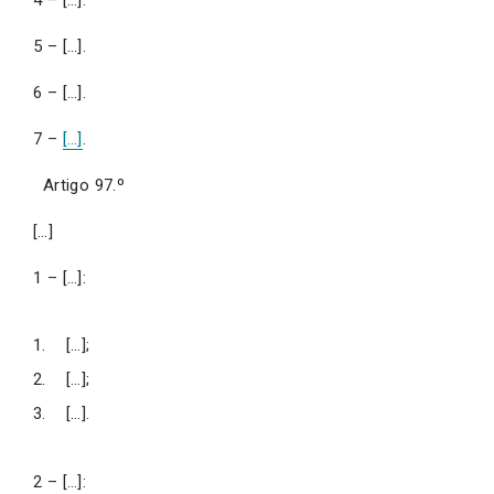
5 – […].
6 – […].
7 –
[…]
.
Artigo 97.º
[…]
1 – […]:
[…];
[…];
[…].
2 – […]: