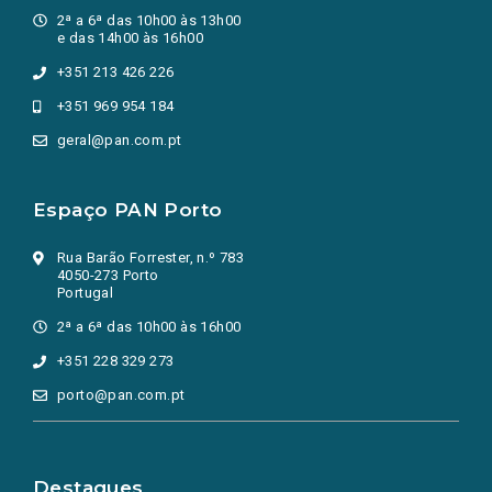
2ª a 6ª das 10h00 às 13h00
e das 14h00 às 16h00
+351 213 426 226
+351 969 954 184
geral@pan.com.pt
Espaço PAN Porto
Rua Barão Forrester, n.º 783
4050-273 Porto
Portugal
2ª a 6ª das 10h00 às 16h00
+351 228 329 273
porto@pan.com.pt
Destaques