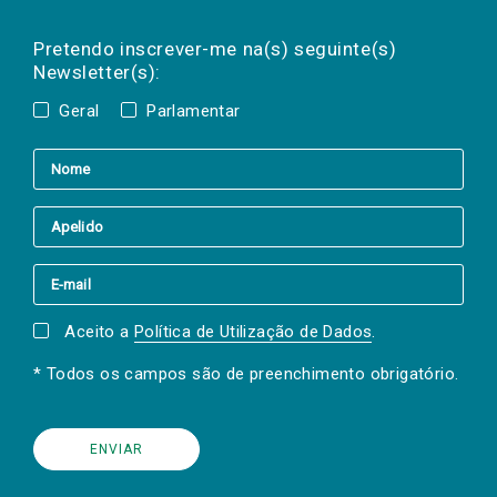
Preencha os campos abaixo para subscrever
Nome
Apelido
E-
mail
a(s) newsletter(s).
Pretendo inscrever-me na(s) seguinte(s)
Newsletter(s):
Geral
Parlamentar
Aceito a
Política de Utilização de Dados
.
* Todos os campos são de preenchimento obrigatório.