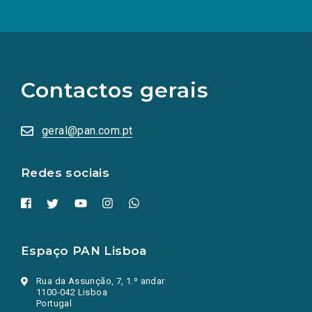
(Os
links
para
as
Contactos gerais
redes
sociais
abrem
numa
geral@pan.com.pt
nova
aba.)
Redes sociais
Espaço PAN Lisboa
Rua da Assunção, 7, 1.º andar
1100-042 Lisboa
Portugal