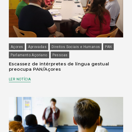
Açores
Aprovadas
Direitos Sociais e Humanos
PAN
Parlamento Açoriano
Pessoas
Escassez de intérpretes de língua gestual
preocupa PAN/Açores
LER NOTÍCIA