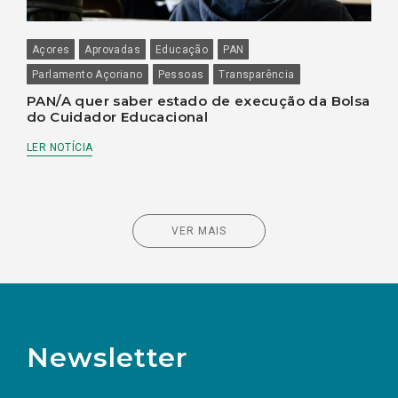
Açores
Aprovadas
Educação
PAN
Parlamento Açoriano
Pessoas
Transparência
PAN/A quer saber estado de execução da Bolsa
do Cuidador Educacional
LER NOTÍCIA
VER MAIS
Newsletter
Preencha os campos abaixo para subscrever
Nome
Apelido
E-