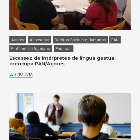
Açores
Aprovadas
Direitos Sociais e Humanos
PAN
Parlamento Açoriano
Pessoas
Escassez de intérpretes de língua gestual
preocupa PAN/Açores
LER NOTÍCIA