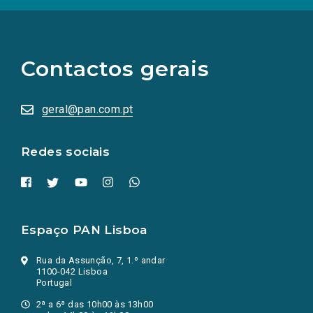
(Os
links
para
as
Contactos gerais
redes
sociais
abrem
numa
geral@pan.com.pt
nova
aba.)
Redes sociais
Espaço PAN Lisboa
Rua da Assunção, 7, 1.º andar
1100-042 Lisboa
Portugal
2ª a 6ª das 10h00 às 13h00