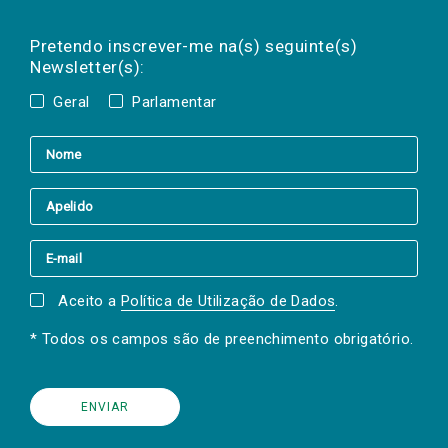
Preencha os campos abaixo para subscrever
Nome
Apelido
E-
mail
a(s) newsletter(s).
Pretendo inscrever-me na(s) seguinte(s)
Newsletter(s):
Geral
Parlamentar
Aceito a
Política de Utilização de Dados
.
* Todos os campos são de preenchimento obrigatório.