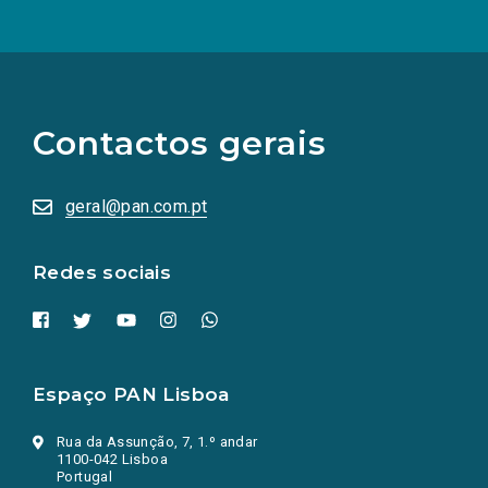
(Os
links
para
as
Contactos gerais
redes
sociais
abrem
numa
geral@pan.com.pt
nova
aba.)
Redes sociais
Espaço PAN Lisboa
Rua da Assunção, 7, 1.º andar
1100-042 Lisboa
Portugal