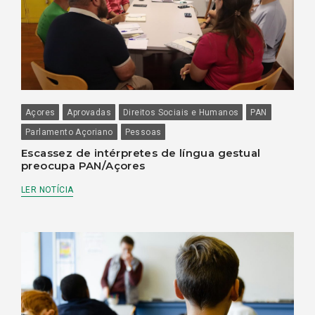
Açores
Aprovadas
Direitos Sociais e Humanos
PAN
Parlamento Açoriano
Pessoas
Escassez de intérpretes de língua gestual
preocupa PAN/Açores
LER NOTÍCIA