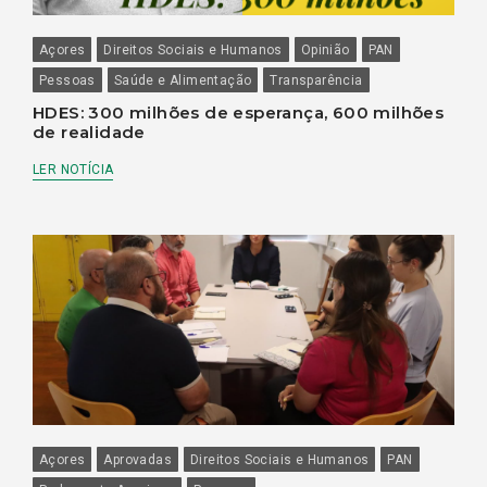
Açores
Direitos Sociais e Humanos
Opinião
PAN
Pessoas
Saúde e Alimentação
Transparência
HDES: 300 milhões de esperança, 600 milhões
de realidade
LER NOTÍCIA
Açores
Aprovadas
Direitos Sociais e Humanos
PAN