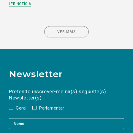
LER NOTÍCIA
VER MAIS
Newsletter
Preencha os campos abaixo para subscrever
Nome
Apelido
E-
mail
a(s) newsletter(s).
Pretendo inscrever-me na(s) seguinte(s)
Newsletter(s):
Geral
Parlamentar