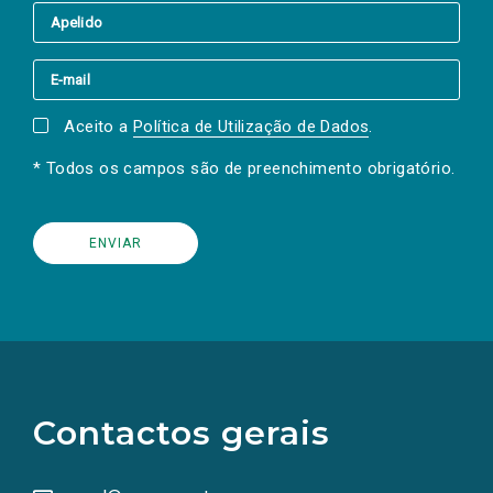
Aceito a
Política de Utilização de Dados
.
* Todos os campos são de preenchimento obrigatório.
(Os
links
para
as
Contactos gerais
redes
sociais
abrem
numa