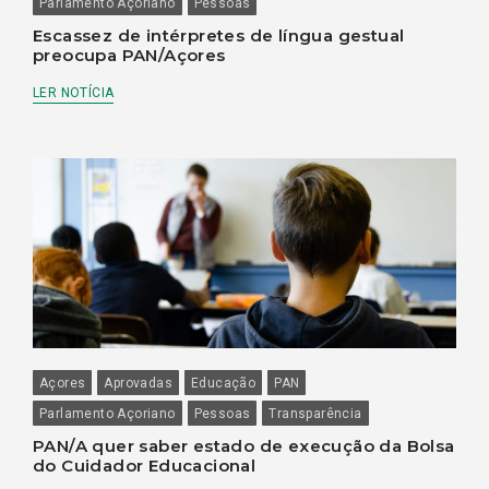
Parlamento Açoriano
Pessoas
Escassez de intérpretes de língua gestual
preocupa PAN/Açores
LER NOTÍCIA
Açores
Aprovadas
Educação
PAN
Parlamento Açoriano
Pessoas
Transparência
PAN/A quer saber estado de execução da Bolsa
do Cuidador Educacional