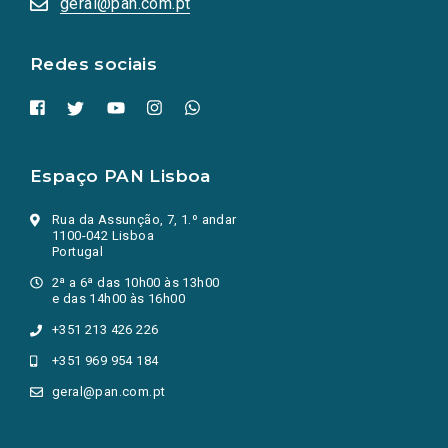
geral@pan.com.pt
nova
aba.)
Redes sociais
Espaço PAN Lisboa
Rua da Assunção, 7, 1.º andar
1100-042 Lisboa
Portugal
2ª a 6ª das 10h00 às 13h00
e das 14h00 às 16h00
+351 213 426 226
+351 969 954 184
geral@pan.com.pt