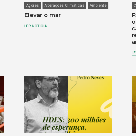
Açores
Alterações Climáticas
Ambiente
C
Elevar o mar
P
o
LER NOTÍCIA
c
r
a
LE