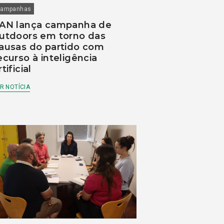
ampanhas
AN lança campanha de
utdoors em torno das
ausas do partido com
ecurso à inteligência
rtificial
R NOTÍCIA